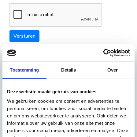
Versturen
Tips
Toestemming
Details
Over
Maak een goede indruk bij de verhuurder met deze tips:
Tip 1:
Deze website maakt gebruik van cookies
We gebruiken cookies om content en advertenties te
Schrijf een duidelijke introductie en geef de volgende
personaliseren, om functies voor social media te bieden
informatie mee:
en om ons websiteverkeer te analyseren. Ook delen we
informatie over uw gebruik van onze site met onze
Ben je student, werkachtig of werkzoekend
partners voor social media, adverteren en analyse. Deze
Wat je in je dagelijks leven doet