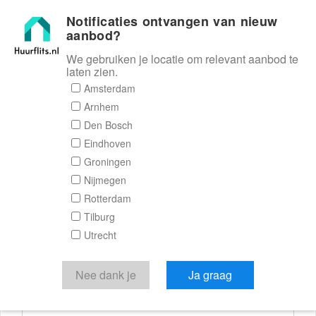
Notificaties ontvangen van nieuw
Huurflits
aanbod?
We gebruiken je locatie om relevant aanbod te
laten zien.
Reactieformulier
Amsterdam
Arnhem
Huurflits
Den Bosch
Eindhoven
Groningen
Nijmegen
Verstuur je bericht
Rotterdam
Tilburg
Door een bericht te sturen kom je in contact met de
Utrecht
aanbieder of makelaar van de woning.
Je reactie
Nee dank je
Ja graag