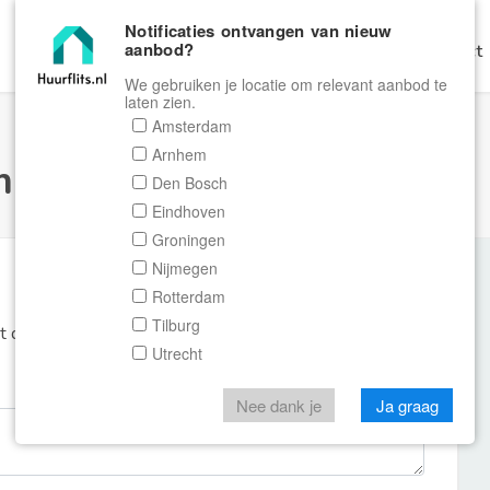
Notificaties ontvangen van nieuw
aanbod?
Home
Zoeken
Gratis Verhuren
Contact
We gebruiken je locatie om relevant aanbod te
laten zien.
Amsterdam
Arnhem
ulier Huurflits
Den Bosch
Eindhoven
Groningen
Nijmegen
Rotterdam
Tilburg
et de aanbieder of makelaar van de woning.
Utrecht
Nee dank je
Ja graag