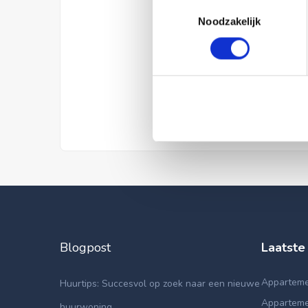
Toestemmingsselectie
Noodzakelijk
Blogpost
Laatste
Appartemen
Huurtips: Succesvol op zoek naar een nieuwe
Apparteme
huurwoning