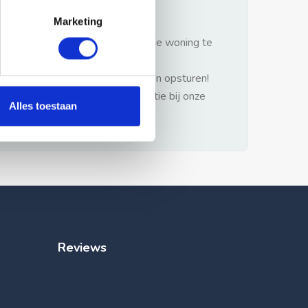
gezonde verstand.
Marketing
1: Nooit vooraf betalen zonder de woning te
hebben gezien.
2: Geen persoonlijke documenten opsturen!
3: Meld bij misbruik de advertentie bij onze
Alles toestaan
klantenservice.
Reviews