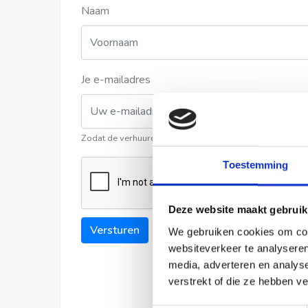
Naam
Je e-mailadres
Zodat de verhuurder contact met u kan opnemen
Toestemming
Deze website maakt gebruik
Versturen
We gebruiken cookies om cont
websiteverkeer te analyseren
media, adverteren en analys
verstrekt of die ze hebben v