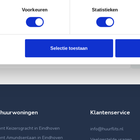
Voorkeuren
Statistieken
Selectie toestaan
 huurwoningen
Klantenservice
t Keizersgracht in Eindhoven
info@huurflits.nl
nt Amundsenlaan in Eindhoven
Veelgestelde vragen