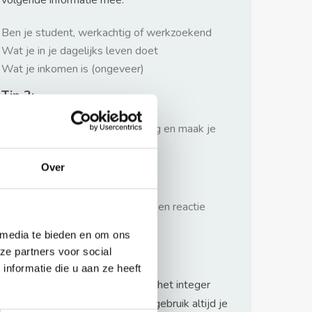
volgende informatie mee:
Ben je student, werkachtig of werkzoekend
Wat je in je dagelijks leven doet
Wat je inkomen is (ongeveer)
Tip 2:
Wees beleefd, niet te langdradig en maak je
verhaal kort
Over
Tip 3:
Wacht niet met reageren. Snel een reactie
sturen geeft je meer kans.
 media te bieden en om ons
Waarschuwing
ze partners voor social
nformatie die u aan ze heeft
Huurflits hecht veel waarde aan het integer
handelen van verhuurders maar gebruik altijd je