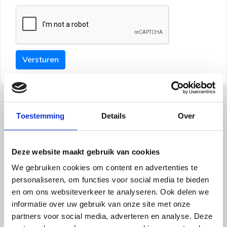
Versturen
Tips
Toestemming
Details
Over
Maak een goede indruk bij de verhuurder met deze tips:
Tip 1:
Deze website maakt gebruik van cookies
We gebruiken cookies om content en advertenties te
Schrijf een duidelijke introductie en geef de volgende
personaliseren, om functies voor social media te bieden
informatie mee:
en om ons websiteverkeer te analyseren. Ook delen we
informatie over uw gebruik van onze site met onze
Ben je student, werkachtig of werkzoekend
partners voor social media, adverteren en analyse. Deze
Wat je in je dagelijks leven doet