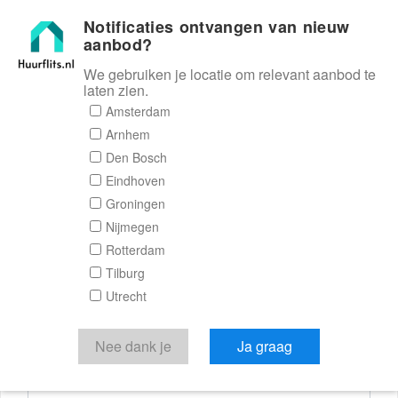
Notificaties ontvangen van nieuw
Huurflits
aanbod?
We gebruiken je locatie om relevant aanbod te
laten zien.
Reactieformulier
Amsterdam
Arnhem
Huurflits
Den Bosch
Eindhoven
Groningen
Nijmegen
Verstuur je bericht
Rotterdam
Tilburg
Door een bericht te sturen kom je in contact met de
Utrecht
aanbieder of makelaar van de woning.
Je reactie
Nee dank je
Ja graag