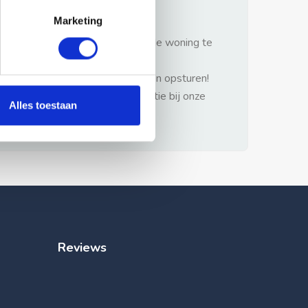
gezonde verstand.
Marketing
1: Nooit vooraf betalen zonder de woning te
hebben gezien.
2: Geen persoonlijke documenten opsturen!
3: Meld bij misbruik de advertentie bij onze
Alles toestaan
klantenservice.
Reviews