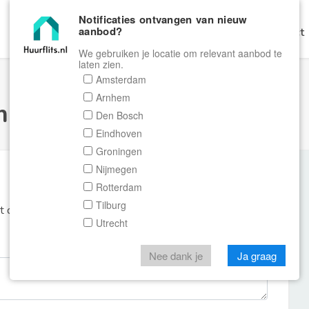
Notificaties ontvangen van nieuw
aanbod?
Home
Zoeken
Gratis Verhuren
Contact
We gebruiken je locatie om relevant aanbod te
laten zien.
Amsterdam
Arnhem
ulier Huurflits
Den Bosch
Eindhoven
Groningen
Nijmegen
Rotterdam
Tilburg
et de aanbieder of makelaar van de woning.
Utrecht
Nee dank je
Ja graag