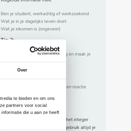
volgende informatie mee:
Ben je student, werkachtig of werkzoekend
Wat je in je dagelijks leven doet
Wat je inkomen is (ongeveer)
Tip 2:
Wees beleefd, niet te langdradig en maak je
verhaal kort
Over
Tip 3:
Wacht niet met reageren. Snel een reactie
sturen geeft je meer kans.
 media te bieden en om ons
Waarschuwing
ze partners voor social
nformatie die u aan ze heeft
Huurflits hecht veel waarde aan het integer
handelen van verhuurders maar gebruik altijd je