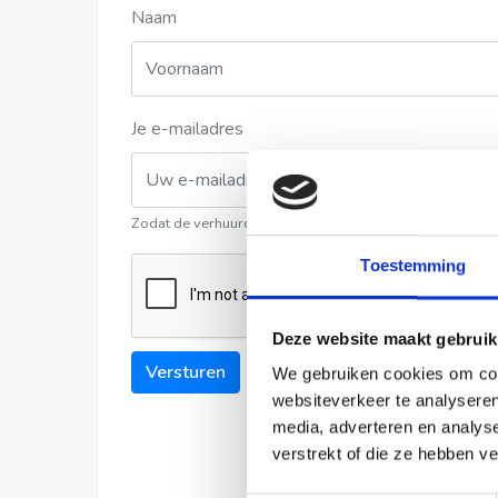
Naam
Je e-mailadres
Zodat de verhuurder contact met u kan opnemen
Toestemming
Deze website maakt gebruik
Versturen
We gebruiken cookies om cont
websiteverkeer te analyseren
media, adverteren en analys
verstrekt of die ze hebben v