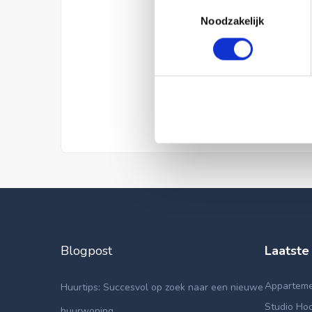
Toestemmingsselectie
Noodzakelijk
Blogpost
Laatste
Appartemen
Huurtips: Succesvol op zoek naar een nieuwe
Studio Hoo
huurwoning