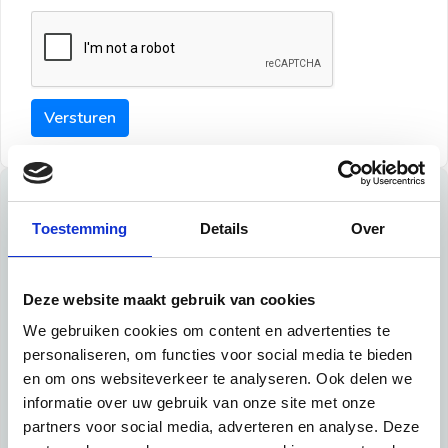
Versturen
Tips
Toestemming
Details
Over
Maak een goede indruk bij de verhuurder met deze tips:
Tip 1:
Deze website maakt gebruik van cookies
We gebruiken cookies om content en advertenties te
Schrijf een duidelijke introductie en geef de volgende
personaliseren, om functies voor social media te bieden
informatie mee:
en om ons websiteverkeer te analyseren. Ook delen we
informatie over uw gebruik van onze site met onze
Ben je student, werkachtig of werkzoekend
partners voor social media, adverteren en analyse. Deze
Wat je in je dagelijks leven doet