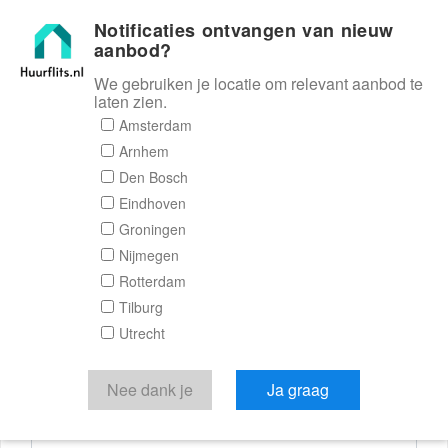
Notificaties ontvangen van nieuw
Huurflits
aanbod?
We gebruiken je locatie om relevant aanbod te
laten zien.
Reactieformulier
Amsterdam
Arnhem
Huurflits
Den Bosch
Eindhoven
Groningen
Nijmegen
Verstuur je bericht
Rotterdam
Tilburg
Door een bericht te sturen kom je in contact met de
Utrecht
aanbieder of makelaar van de woning.
Je reactie
Nee dank je
Ja graag