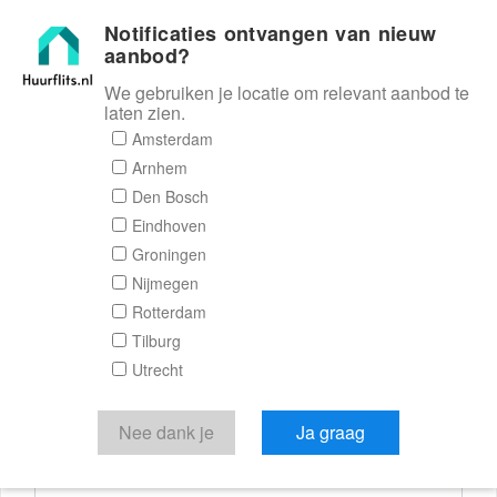
Notificaties ontvangen van nieuw
Huurflits
aanbod?
We gebruiken je locatie om relevant aanbod te
laten zien.
Reactieformulier
Amsterdam
Arnhem
Huurflits
Den Bosch
Eindhoven
Groningen
Nijmegen
Verstuur je bericht
Rotterdam
Tilburg
Door een bericht te sturen kom je in contact met de
Utrecht
aanbieder of makelaar van de woning.
Je reactie
Nee dank je
Ja graag