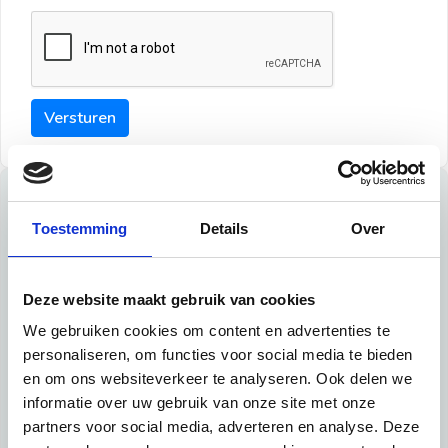
Versturen
Tips
Toestemming
Details
Over
Maak een goede indruk bij de verhuurder met deze tips:
Tip 1:
Deze website maakt gebruik van cookies
We gebruiken cookies om content en advertenties te
Schrijf een duidelijke introductie en geef de volgende
personaliseren, om functies voor social media te bieden
informatie mee:
en om ons websiteverkeer te analyseren. Ook delen we
informatie over uw gebruik van onze site met onze
Ben je student, werkachtig of werkzoekend
partners voor social media, adverteren en analyse. Deze
Wat je in je dagelijks leven doet