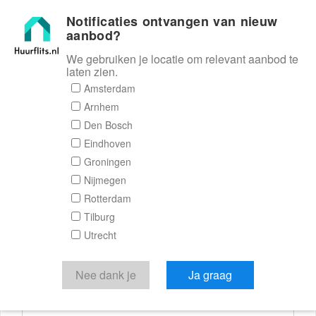
Notificaties ontvangen van nieuw
Huurflits
aanbod?
We gebruiken je locatie om relevant aanbod te
laten zien.
Reactieformulier
Amsterdam
Arnhem
Huurflits
Den Bosch
Eindhoven
Groningen
Nijmegen
Verstuur je bericht
Rotterdam
Tilburg
Door een bericht te sturen kom je in contact met de
Utrecht
aanbieder of makelaar van de woning.
Je reactie
Nee dank je
Ja graag