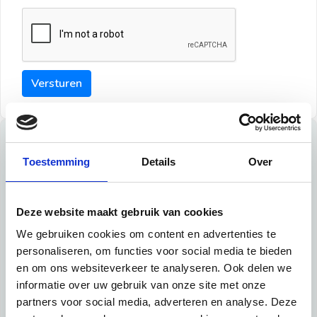
Versturen
Tips
Toestemming
Details
Over
Maak een goede indruk bij de verhuurder met deze tips:
Tip 1:
Deze website maakt gebruik van cookies
We gebruiken cookies om content en advertenties te
Schrijf een duidelijke introductie en geef de volgende
personaliseren, om functies voor social media te bieden
informatie mee:
en om ons websiteverkeer te analyseren. Ook delen we
informatie over uw gebruik van onze site met onze
Ben je student, werkachtig of werkzoekend
partners voor social media, adverteren en analyse. Deze
Wat je in je dagelijks leven doet