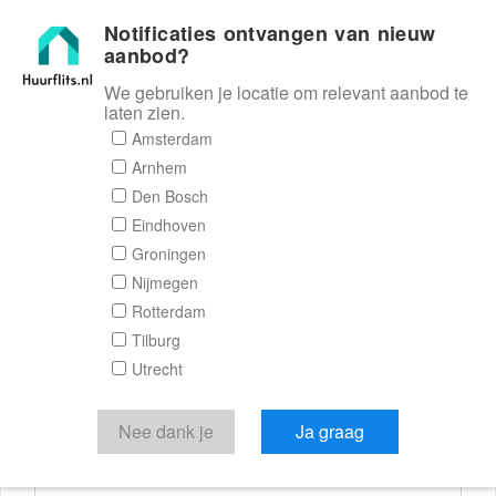
Notificaties ontvangen van nieuw
Huurflits
aanbod?
We gebruiken je locatie om relevant aanbod te
laten zien.
Reactieformulier
Amsterdam
Arnhem
Huurflits
Den Bosch
Eindhoven
Groningen
Nijmegen
Verstuur je bericht
Rotterdam
Tilburg
Door een bericht te sturen kom je in contact met de
Utrecht
aanbieder of makelaar van de woning.
Je reactie
Nee dank je
Ja graag