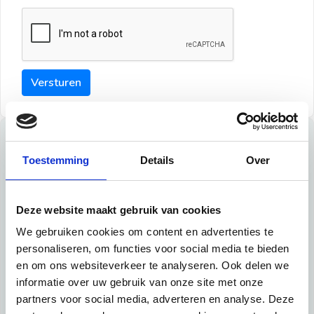
Versturen
Tips
Toestemming
Details
Over
Maak een goede indruk bij de verhuurder met deze tips:
Tip 1:
Deze website maakt gebruik van cookies
We gebruiken cookies om content en advertenties te
Schrijf een duidelijke introductie en geef de volgende
personaliseren, om functies voor social media te bieden
informatie mee:
en om ons websiteverkeer te analyseren. Ook delen we
informatie over uw gebruik van onze site met onze
Ben je student, werkachtig of werkzoekend
partners voor social media, adverteren en analyse. Deze
Wat je in je dagelijks leven doet