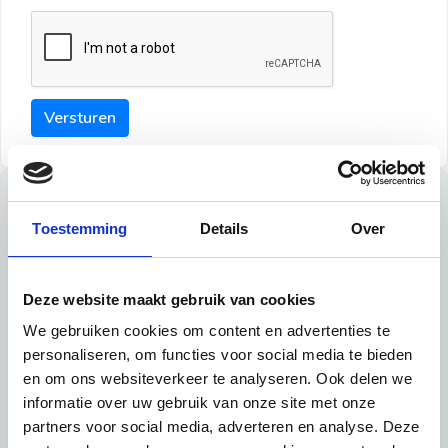
Versturen
Tips
Toestemming
Details
Over
Maak een goede indruk bij de verhuurder met deze tips:
Tip 1:
Deze website maakt gebruik van cookies
We gebruiken cookies om content en advertenties te
Schrijf een duidelijke introductie en geef de volgende
personaliseren, om functies voor social media te bieden
informatie mee:
en om ons websiteverkeer te analyseren. Ook delen we
informatie over uw gebruik van onze site met onze
Ben je student, werkachtig of werkzoekend
partners voor social media, adverteren en analyse. Deze
Wat je in je dagelijks leven doet