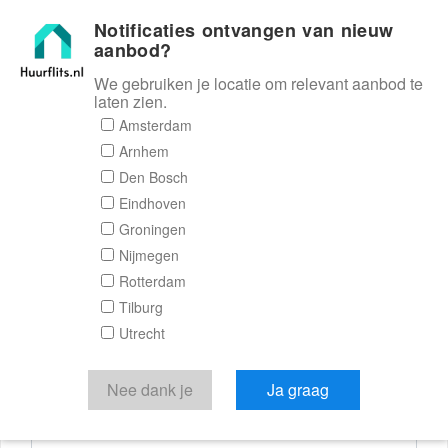
Notificaties ontvangen van nieuw
Huurflits
aanbod?
We gebruiken je locatie om relevant aanbod te
laten zien.
Reactieformulier
Amsterdam
Arnhem
Huurflits
Den Bosch
Eindhoven
Groningen
Nijmegen
Verstuur je bericht
Rotterdam
Tilburg
Door een bericht te sturen kom je in contact met de
Utrecht
aanbieder of makelaar van de woning.
Je reactie
Nee dank je
Ja graag