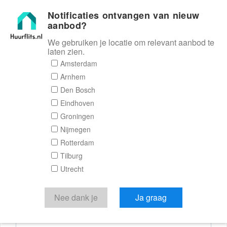
Notificaties ontvangen van nieuw
Huurflits
aanbod?
We gebruiken je locatie om relevant aanbod te
laten zien.
Reactieformulier
Amsterdam
Arnhem
Huurflits
Den Bosch
Eindhoven
Groningen
Nijmegen
Verstuur je bericht
Rotterdam
Tilburg
Door een bericht te sturen kom je in contact met de
Utrecht
aanbieder of makelaar van de woning.
Je reactie
Nee dank je
Ja graag