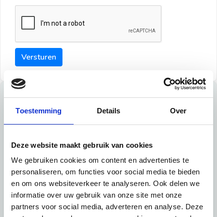
Versturen
Tips
Toestemming
Details
Over
Maak een goede indruk bij de verhuurder met deze tips:
Tip 1:
Deze website maakt gebruik van cookies
We gebruiken cookies om content en advertenties te
Schrijf een duidelijke introductie en geef de volgende
personaliseren, om functies voor social media te bieden
informatie mee:
en om ons websiteverkeer te analyseren. Ook delen we
informatie over uw gebruik van onze site met onze
Ben je student, werkachtig of werkzoekend
partners voor social media, adverteren en analyse. Deze
Wat je in je dagelijks leven doet