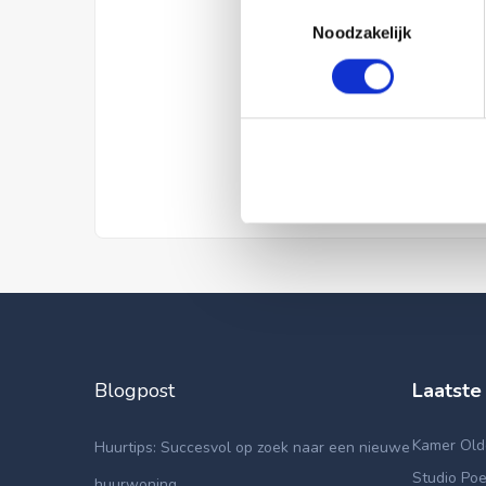
Toestemmingsselectie
Noodzakelijk
Blogpost
Laatste
Kamer Old
Huurtips: Succesvol op zoek naar een nieuwe
Studio Poe
huurwoning