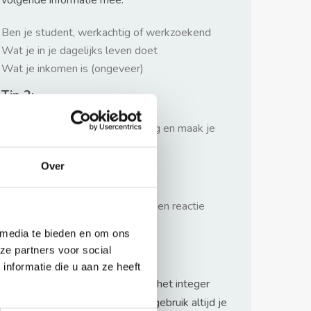
volgende informatie mee:
Ben je student, werkachtig of werkzoekend
Wat je in je dagelijks leven doet
Wat je inkomen is (ongeveer)
Tip 2:
Wees beleefd, niet te langdradig en maak je
verhaal kort
Over
Tip 3:
Wacht niet met reageren. Snel een reactie
sturen geeft je meer kans.
 media te bieden en om ons
Waarschuwing
ze partners voor social
nformatie die u aan ze heeft
Huurflits hecht veel waarde aan het integer
handelen van verhuurders maar gebruik altijd je