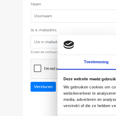
Naam
Je e-mailadres
Zodat de verhuurder contact met u kan opnemen
Toestemming
Deze website maakt gebruik
Versturen
We gebruiken cookies om cont
websiteverkeer te analyseren
media, adverteren en analys
verstrekt of die ze hebben v