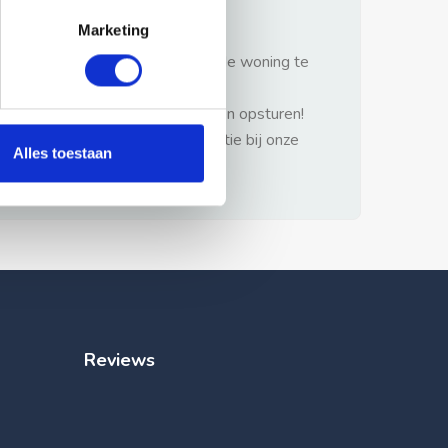
gezonde verstand.
Marketing
1: Nooit vooraf betalen zonder de woning te
hebben gezien.
2: Geen persoonlijke documenten opsturen!
3: Meld bij misbruik de advertentie bij onze
Alles toestaan
klantenservice.
Reviews