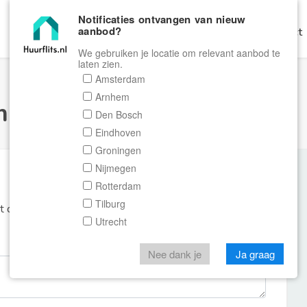
Notificaties ontvangen van nieuw
aanbod?
Home
Zoeken
Gratis Verhuren
Contact
We gebruiken je locatie om relevant aanbod te
laten zien.
Amsterdam
Arnhem
ulier Huurflits
Den Bosch
Eindhoven
Groningen
Nijmegen
Rotterdam
Tilburg
et de aanbieder of makelaar van de woning.
Utrecht
Nee dank je
Ja graag