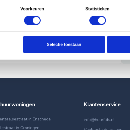
Voorkeuren
Statistieken
Selectie toestaan
 huurwoningen
Klantenservice
enzaalsestraat in Enschede
info@huurflits.nl
lestraat in Groningen
Veelgestelde vragen