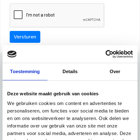
Versturen
Tips
Toestemming
Details
Over
Maak een goede indruk bij de verhuurder met deze tips:
Tip 1:
Deze website maakt gebruik van cookies
We gebruiken cookies om content en advertenties te
Schrijf een duidelijke introductie en geef de volgende
personaliseren, om functies voor social media te bieden
informatie mee:
en om ons websiteverkeer te analyseren. Ook delen we
informatie over uw gebruik van onze site met onze
Ben je student, werkachtig of werkzoekend
partners voor social media, adverteren en analyse. Deze
Wat je in je dagelijks leven doet