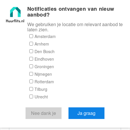
Notificaties ontvangen van nieuw
Huurflits
aanbod?
We gebruiken je locatie om relevant aanbod te
laten zien.
Reactieformulier
Amsterdam
Arnhem
Huurflits
Den Bosch
Eindhoven
Groningen
Nijmegen
Verstuur je bericht
Rotterdam
Tilburg
Door een bericht te sturen kom je in contact met de
Utrecht
aanbieder of makelaar van de woning.
Je reactie
Nee dank je
Ja graag