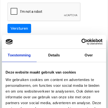
Versturen
Tips
Toestemming
Details
Over
Maak een goede indruk bij de verhuurder met deze tips:
Tip 1:
Deze website maakt gebruik van cookies
We gebruiken cookies om content en advertenties te
Schrijf een duidelijke introductie en geef de volgende
personaliseren, om functies voor social media te bieden
informatie mee:
en om ons websiteverkeer te analyseren. Ook delen we
informatie over uw gebruik van onze site met onze
Ben je student, werkachtig of werkzoekend
partners voor social media, adverteren en analyse. Deze
Wat je in je dagelijks leven doet