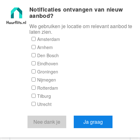
Notificaties ontvangen van nieuw
Huurflits
aanbod?
We gebruiken je locatie om relevant aanbod te
laten zien.
Reactieformulier
Amsterdam
Arnhem
Huurflits
Den Bosch
Eindhoven
Groningen
Nijmegen
Verstuur je bericht
Rotterdam
Tilburg
Door een bericht te sturen kom je in contact met de
Utrecht
aanbieder of makelaar van de woning.
Je reactie
Nee dank je
Ja graag