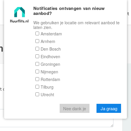
Notificaties ontvangen van nieuw
aanbod?
Home
Zoeken
Gratis Verhuren
Contact
We gebruiken je locatie om relevant aanbod te
laten zien.
Amsterdam
Arnhem
ulier Huurflits
Den Bosch
Eindhoven
Groningen
Nijmegen
Rotterdam
Tilburg
et de aanbieder of makelaar van de woning.
Utrecht
Nee dank je
Ja graag