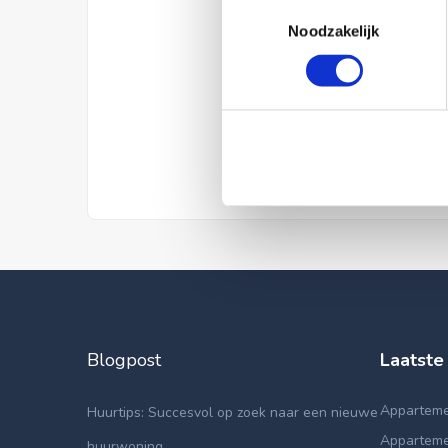
Toestemmingsselectie
Noodzakelijk
Blogpost
Laatste
Apparteme
Huurtips: Succesvol op zoek naar een nieuwe
Apparteme
huurwoning