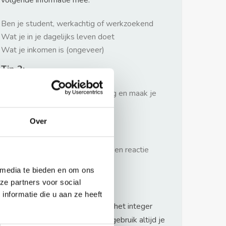
volgende informatie mee:
Ben je student, werkachtig of werkzoekend
Wat je in je dagelijks leven doet
Wat je inkomen is (ongeveer)
Tip 2:
Wees beleefd, niet te langdradig en maak je
verhaal kort
Over
Tip 3:
Wacht niet met reageren. Snel een reactie
sturen geeft je meer kans.
 media te bieden en om ons
Waarschuwing
ze partners voor social
nformatie die u aan ze heeft
Huurflits hecht veel waarde aan het integer
handelen van verhuurders maar gebruik altijd je