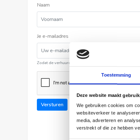
Naam
Je e-mailadres
Zodat de verhuurder contact met u kan opnemen
Toestemming
Deze website maakt gebruik
Versturen
We gebruiken cookies om cont
websiteverkeer te analyseren
media, adverteren en analys
verstrekt of die ze hebben v