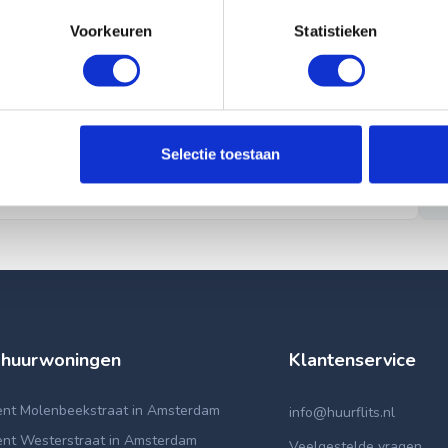
Voorkeuren
Statistieken
Selectie toestaan
 huurwoningen
Klantenservice
nt Molenbeekstraat in Amsterdam
info@huurflits.nl
nt Westerstraat in Amsterdam
Veelgestelde vragen