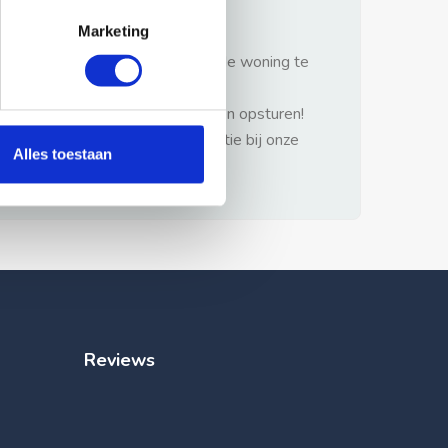
gezonde verstand.
Marketing
1: Nooit vooraf betalen zonder de woning te
hebben gezien.
2: Geen persoonlijke documenten opsturen!
3: Meld bij misbruik de advertentie bij onze
Alles toestaan
klantenservice.
Reviews