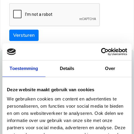
Versturen
Tips
Toestemming
Details
Over
Maak een goede indruk bij de verhuurder met deze tips:
Tip 1:
Deze website maakt gebruik van cookies
We gebruiken cookies om content en advertenties te
Schrijf een duidelijke introductie en geef de volgende
personaliseren, om functies voor social media te bieden
informatie mee:
en om ons websiteverkeer te analyseren. Ook delen we
informatie over uw gebruik van onze site met onze
Ben je student, werkachtig of werkzoekend
partners voor social media, adverteren en analyse. Deze
Wat je in je dagelijks leven doet