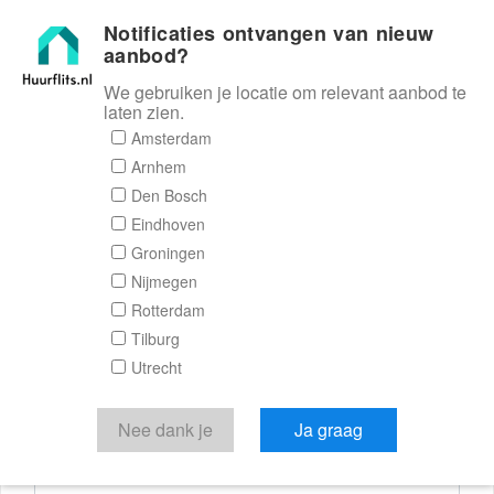
Notificaties ontvangen van nieuw
Huurflits
aanbod?
We gebruiken je locatie om relevant aanbod te
laten zien.
Reactieformulier
Amsterdam
Arnhem
Huurflits
Den Bosch
Eindhoven
Groningen
Nijmegen
Verstuur je bericht
Rotterdam
Tilburg
Door een bericht te sturen kom je in contact met de
Utrecht
aanbieder of makelaar van de woning.
Je reactie
Nee dank je
Ja graag