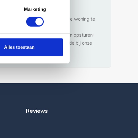
gezonde verstand.
Marketing
1: Nooit vooraf betalen zonder de woning te
hebben gezien.
2: Geen persoonlijke documenten opsturen!
3: Meld bij misbruik de advertentie bij onze
Alles toestaan
klantenservice.
Reviews