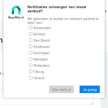
Notificaties ontvangen van nieuw
aanbod?
Home
Zoeken
Gratis Verhuren
Contact
We gebruiken je locatie om relevant aanbod te
laten zien.
Amsterdam
Arnhem
ulier Huurflits
Den Bosch
Eindhoven
Groningen
Nijmegen
Rotterdam
Tilburg
et de aanbieder of makelaar van de woning.
Utrecht
Nee dank je
Ja graag