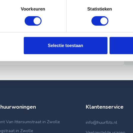
Voorkeuren
Statistieken
Selectie toestaan
 huurwoningen
Klantenservice
t Van Ittersumstraat in Zwolle
info@huurflits.nl
gstraat in Zwolle
Veelgestelde vragen