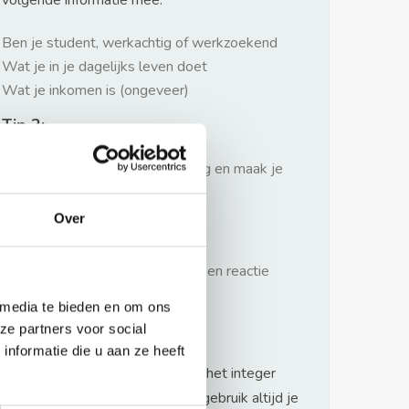
volgende informatie mee:
Ben je student, werkachtig of werkzoekend
Wat je in je dagelijks leven doet
Wat je inkomen is (ongeveer)
Tip 2:
Wees beleefd, niet te langdradig en maak je
verhaal kort
Over
Tip 3:
Wacht niet met reageren. Snel een reactie
sturen geeft je meer kans.
 media te bieden en om ons
Waarschuwing
ze partners voor social
nformatie die u aan ze heeft
Huurflits hecht veel waarde aan het integer
handelen van verhuurders maar gebruik altijd je