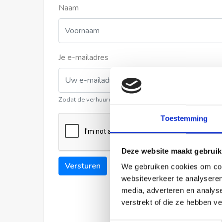
Naam
Je e-mailadres
Zodat de verhuurder contact met u kan opnemen
Toestemming
Deze website maakt gebruik
Versturen
We gebruiken cookies om cont
websiteverkeer te analyseren
media, adverteren en analys
verstrekt of die ze hebben v