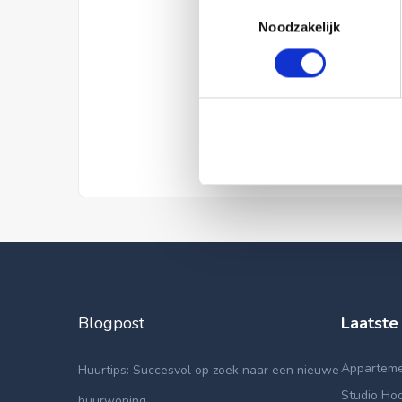
Toestemmingsselectie
Noodzakelijk
Blogpost
Laatste
Appartemen
Huurtips: Succesvol op zoek naar een nieuwe
Studio Hoo
huurwoning