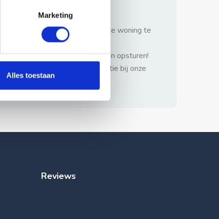
gezonde verstand.
Marketing
1: Nooit vooraf betalen zonder de woning te
hebben gezien.
2: Geen persoonlijke documenten opsturen!
3: Meld bij misbruik de advertentie bij onze
Alles toestaan
klantenservice.
Reviews