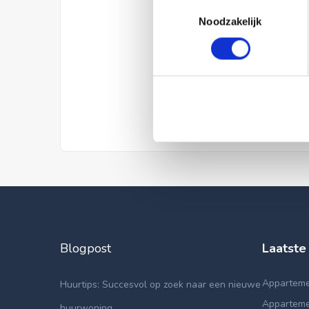
Toestemmingsselectie
Noodzakelijk
Blogpost
Laatste
Apparteme
Huurtips: Succesvol op zoek naar een nieuwe
Appartemen
huurwoning