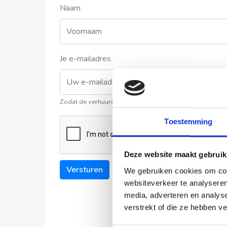
Naam
Je e-mailadres
Zodat de verhuurder contact met u kan opnemen
Toestemming
Deze website maakt gebruik
Versturen
We gebruiken cookies om cont
websiteverkeer te analyseren
media, adverteren en analys
verstrekt of die ze hebben v