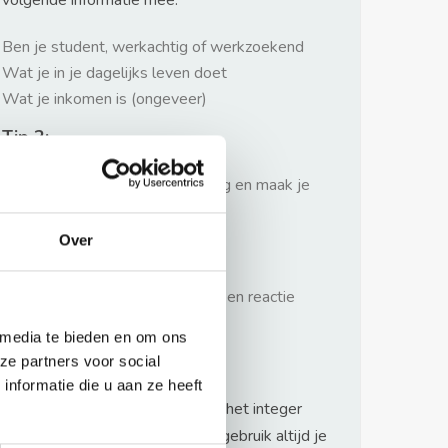
volgende informatie mee:
Ben je student, werkachtig of werkzoekend
Wat je in je dagelijks leven doet
Wat je inkomen is (ongeveer)
Tip 2:
Wees beleefd, niet te langdradig en maak je
verhaal kort
Over
Tip 3:
Wacht niet met reageren. Snel een reactie
sturen geeft je meer kans.
 media te bieden en om ons
Waarschuwing
ze partners voor social
nformatie die u aan ze heeft
Huurflits hecht veel waarde aan het integer
handelen van verhuurders maar gebruik altijd je