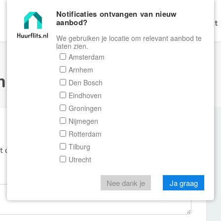
Notificaties ontvangen van nieuw
aanbod?
Home
Zoeken
Gratis Verhuren
Contact
We gebruiken je locatie om relevant aanbod te
laten zien.
Amsterdam
Arnhem
ulier Huurflits
Den Bosch
Eindhoven
Groningen
Nijmegen
Rotterdam
Tilburg
et de aanbieder of makelaar van de woning.
Utrecht
Nee dank je
Ja graag