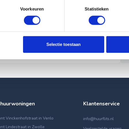
Voorkeuren
Statistieken
Selectie toestaan
 huurwoningen
Klantenservice
nt Vinckenhofstraat in Venlo
info@huurflits.nl
t Lindestraat in Zwolle
Veelgestelde vragen