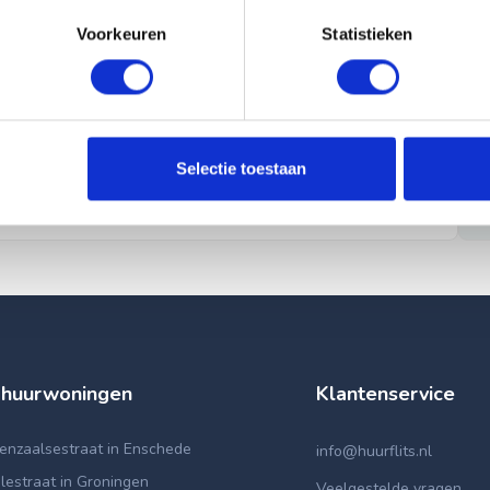
Voorkeuren
Statistieken
Selectie toestaan
 huurwoningen
Klantenservice
enzaalsestraat in Enschede
info@huurflits.nl
lestraat in Groningen
Veelgestelde vragen