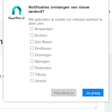
Notificaties ontvangen van nieuw
aanbod?
Home
Zoeken
Gratis Verhuren
Contact
We gebruiken je locatie om relevant aanbod te
laten zien.
Amsterdam
Arnhem
ulier Huurflits
Den Bosch
Eindhoven
Groningen
Nijmegen
Rotterdam
Tilburg
et de aanbieder of makelaar van de woning.
Utrecht
Nee dank je
Ja graag