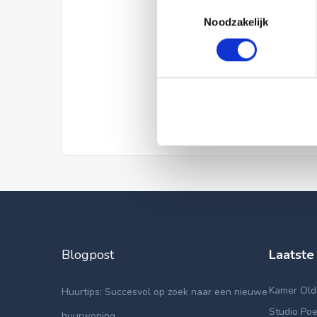
Toestemmingsselectie
Noodzakelijk
Blogpost
Laatste
Kamer Old
Huurtips: Succesvol op zoek naar een nieuwe
Studio Poe
huurwoning