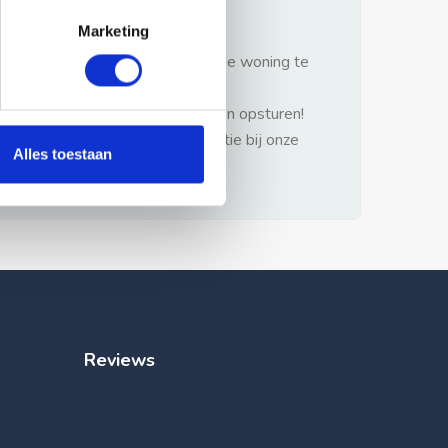
gezonde verstand.
Marketing
1: Nooit vooraf betalen zonder de woning te
hebben gezien.
2: Geen persoonlijke documenten opsturen!
3: Meld bij misbruik de advertentie bij onze
Alles toestaan
klantenservice.
Reviews