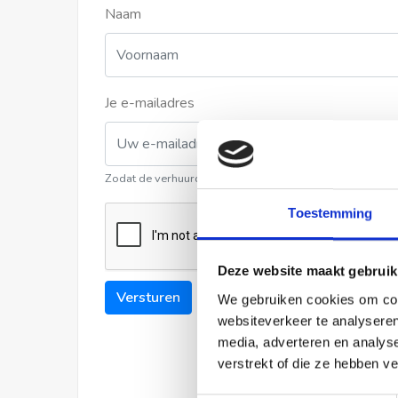
Naam
Je e-mailadres
Zodat de verhuurder contact met u kan opnemen
Toestemming
Deze website maakt gebruik
Versturen
We gebruiken cookies om cont
websiteverkeer te analyseren
media, adverteren en analys
verstrekt of die ze hebben v