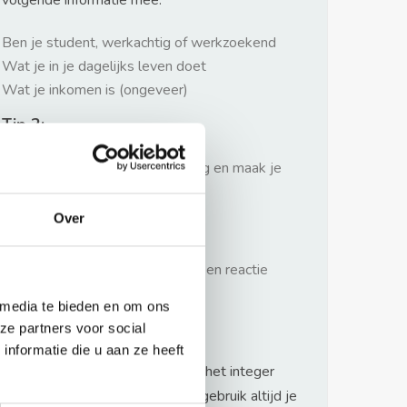
volgende informatie mee:
Ben je student, werkachtig of werkzoekend
Wat je in je dagelijks leven doet
Wat je inkomen is (ongeveer)
Tip 2:
Wees beleefd, niet te langdradig en maak je
verhaal kort
Over
Tip 3:
Wacht niet met reageren. Snel een reactie
sturen geeft je meer kans.
 media te bieden en om ons
Waarschuwing
ze partners voor social
nformatie die u aan ze heeft
Huurflits hecht veel waarde aan het integer
handelen van verhuurders maar gebruik altijd je