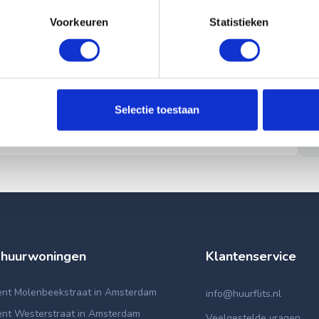
Voorkeuren
Statistieken
Selectie toestaan
 huurwoningen
Klantenservice
nt Molenbeekstraat in Amsterdam
info@huurflits.nl
nt Westerstraat in Amsterdam
Veelgestelde vragen