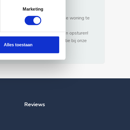
gezonde verstand.
Marketing
1: Nooit vooraf betalen zonder de woning te
hebben gezien.
2: Geen persoonlijke documenten opsturen!
3: Meld bij misbruik de advertentie bij onze
Alles toestaan
klantenservice.
Reviews