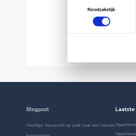
Toestemmingsselectie
Noodzakelijk
Blogpost
Laatste
Apparteme
Huurtips: Succesvol op zoek naar een nieuwe
Apparteme
huurwoning