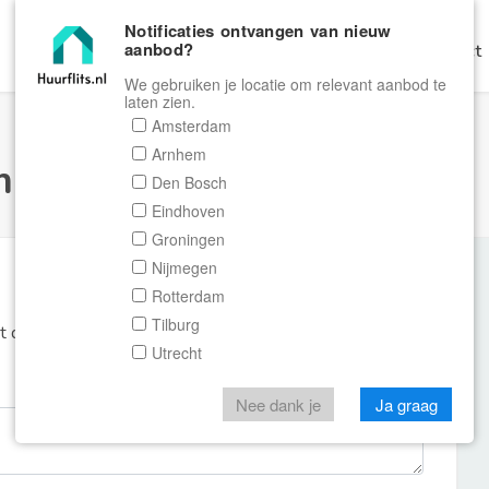
Notificaties ontvangen van nieuw
aanbod?
Home
Zoeken
Gratis Verhuren
Contact
We gebruiken je locatie om relevant aanbod te
laten zien.
Amsterdam
Arnhem
ulier Huurflits
Den Bosch
Eindhoven
Groningen
Nijmegen
Rotterdam
Tilburg
et de aanbieder of makelaar van de woning.
Utrecht
Nee dank je
Ja graag