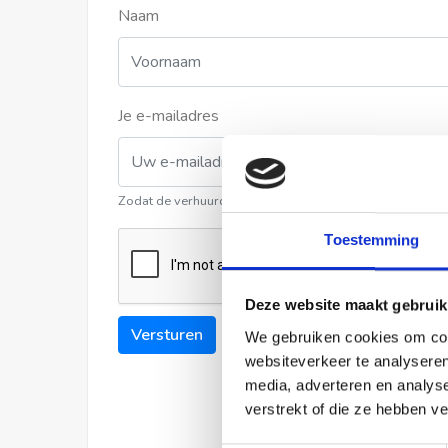
Naam
Je e-mailadres
Zodat de verhuurder contact met u kan opnemen
Toestemming
Deze website maakt gebruik
Versturen
We gebruiken cookies om cont
websiteverkeer te analyseren
media, adverteren en analys
verstrekt of die ze hebben v