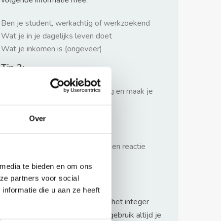
volgende informatie mee:
Ben je student, werkachtig of werkzoekend
Wat je in je dagelijks leven doet
Wat je inkomen is (ongeveer)
Tip 2:
Wees beleefd, niet te langdradig en maak je
verhaal kort
Over
Tip 3:
Wacht niet met reageren. Snel een reactie
sturen geeft je meer kans.
 media te bieden en om ons
Waarschuwing
ze partners voor social
nformatie die u aan ze heeft
Huurflits hecht veel waarde aan het integer
handelen van verhuurders maar gebruik altijd je