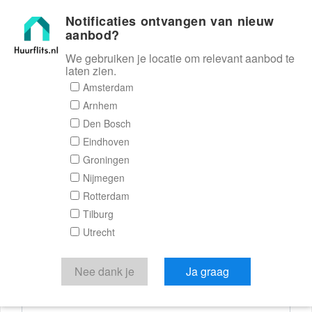
Notificaties ontvangen van nieuw
Huurflits
aanbod?
We gebruiken je locatie om relevant aanbod te
laten zien.
Reactieformulier
Amsterdam
Arnhem
Huurflits
Den Bosch
Eindhoven
Groningen
Nijmegen
Verstuur je bericht
Rotterdam
Tilburg
Door een bericht te sturen kom je in contact met de
Utrecht
aanbieder of makelaar van de woning.
Je reactie
Nee dank je
Ja graag