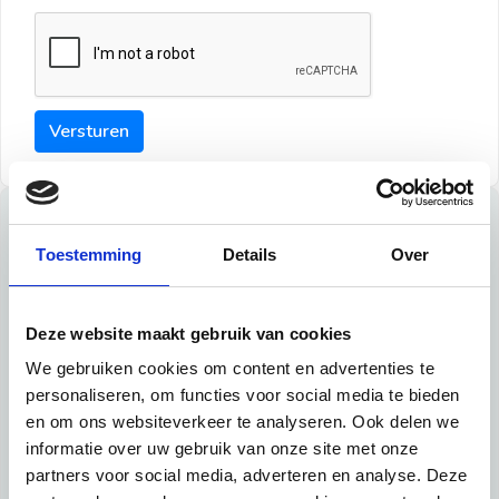
Versturen
Tips
Toestemming
Details
Over
Maak een goede indruk bij de verhuurder met deze tips:
Tip 1:
Deze website maakt gebruik van cookies
We gebruiken cookies om content en advertenties te
Schrijf een duidelijke introductie en geef de volgende
personaliseren, om functies voor social media te bieden
informatie mee:
en om ons websiteverkeer te analyseren. Ook delen we
informatie over uw gebruik van onze site met onze
Ben je student, werkachtig of werkzoekend
partners voor social media, adverteren en analyse. Deze
Wat je in je dagelijks leven doet