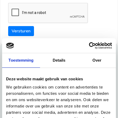
Versturen
Tips
Toestemming
Details
Over
Maak een goede indruk bij de verhuurder met deze tips:
Tip 1:
Deze website maakt gebruik van cookies
We gebruiken cookies om content en advertenties te
Schrijf een duidelijke introductie en geef de volgende
personaliseren, om functies voor social media te bieden
informatie mee:
en om ons websiteverkeer te analyseren. Ook delen we
informatie over uw gebruik van onze site met onze
Ben je student, werkachtig of werkzoekend
partners voor social media, adverteren en analyse. Deze
Wat je in je dagelijks leven doet