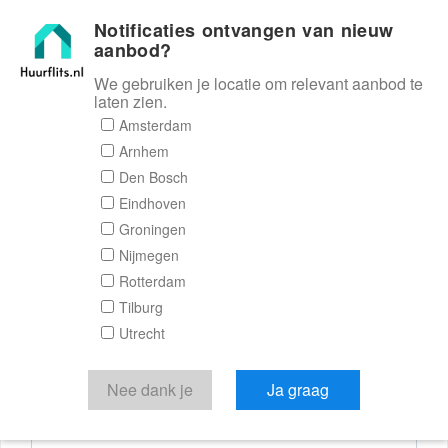
Notificaties ontvangen van nieuw
Huurflits
aanbod?
We gebruiken je locatie om relevant aanbod te
laten zien.
Reactieformulier
Amsterdam
Arnhem
Huurflits
Den Bosch
Eindhoven
Groningen
Nijmegen
Verstuur je bericht
Rotterdam
Tilburg
Door een bericht te sturen kom je in contact met de
Utrecht
aanbieder of makelaar van de woning.
Je reactie
Nee dank je
Ja graag