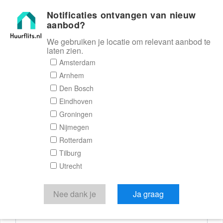
Notificaties ontvangen van nieuw
Huurflits
aanbod?
We gebruiken je locatie om relevant aanbod te
laten zien.
Reactieformulier
Amsterdam
Arnhem
Huurflits
Den Bosch
Eindhoven
Groningen
Nijmegen
Verstuur je bericht
Rotterdam
Tilburg
Door een bericht te sturen kom je in contact met de
Utrecht
aanbieder of makelaar van de woning.
Je reactie
Nee dank je
Ja graag