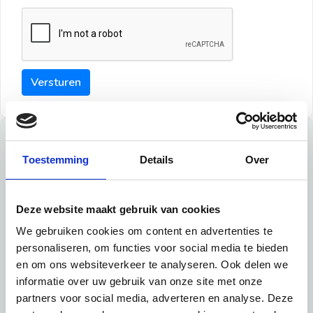
Versturen
Tips
Toestemming
Details
Over
Maak een goede indruk bij de verhuurder met deze tips:
Tip 1:
Deze website maakt gebruik van cookies
We gebruiken cookies om content en advertenties te
Schrijf een duidelijke introductie en geef de volgende
personaliseren, om functies voor social media te bieden
informatie mee:
en om ons websiteverkeer te analyseren. Ook delen we
informatie over uw gebruik van onze site met onze
Ben je student, werkachtig of werkzoekend
partners voor social media, adverteren en analyse. Deze
Wat je in je dagelijks leven doet