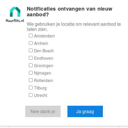
Notificaties ontvangen van nieuw
Huurflits
aanbod?
We gebruiken je locatie om relevant aanbod te
laten zien.
Reactieformulier
Amsterdam
Arnhem
Huurflits
Den Bosch
Eindhoven
Groningen
Nijmegen
Verstuur je bericht
Rotterdam
Tilburg
Door een bericht te sturen kom je in contact met de
Utrecht
aanbieder of makelaar van de woning.
Je reactie
Nee dank je
Ja graag