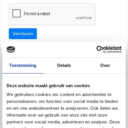
Versturen
Tips
Toestemming
Details
Over
Maak een goede indruk bij de verhuurder met deze tips:
Tip 1:
Deze website maakt gebruik van cookies
We gebruiken cookies om content en advertenties te
Schrijf een duidelijke introductie en geef de volgende
personaliseren, om functies voor social media te bieden
informatie mee:
en om ons websiteverkeer te analyseren. Ook delen we
informatie over uw gebruik van onze site met onze
Ben je student, werkachtig of werkzoekend
partners voor social media, adverteren en analyse. Deze
Wat je in je dagelijks leven doet