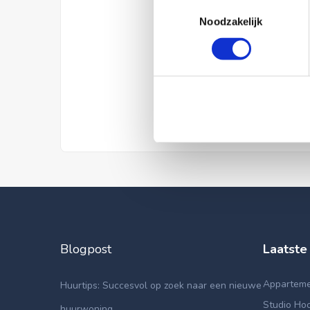
Toestemmingsselectie
Noodzakelijk
Blogpost
Laatste
Appartemen
Huurtips: Succesvol op zoek naar een nieuwe
Studio Hoo
huurwoning