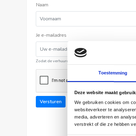
Naam
Je e-mailadres
Zodat de verhuurder contact met u kan opnemen
Toestemming
Deze website maakt gebruik
Versturen
We gebruiken cookies om cont
websiteverkeer te analyseren
media, adverteren en analys
verstrekt of die ze hebben v