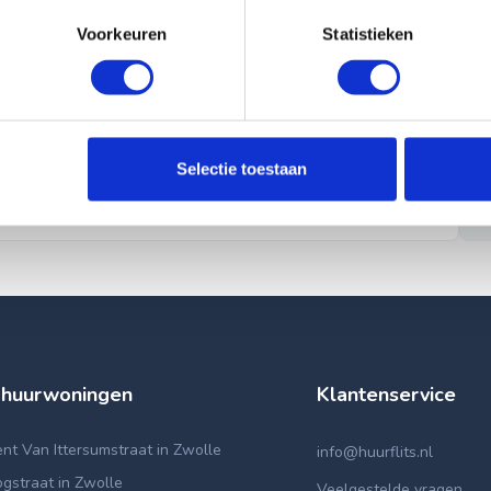
Voorkeuren
Statistieken
Selectie toestaan
 huurwoningen
Klantenservice
t Van Ittersumstraat in Zwolle
info@huurflits.nl
gstraat in Zwolle
Veelgestelde vragen