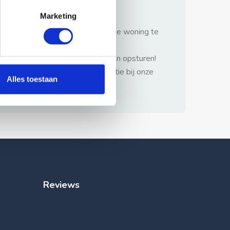
gezonde verstand.
Marketing
1: Nooit vooraf betalen zonder de woning te
hebben gezien.
2: Geen persoonlijke documenten opsturen!
3: Meld bij misbruik de advertentie bij onze
Alles toestaan
klantenservice.
Reviews