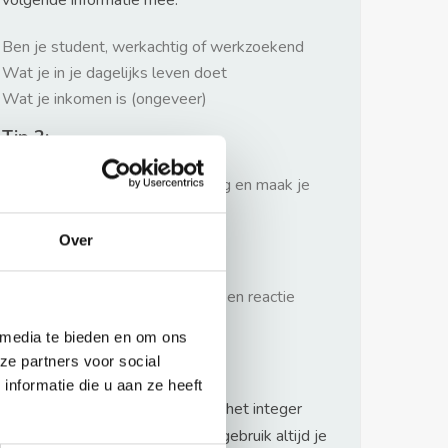
volgende informatie mee:
Ben je student, werkachtig of werkzoekend
Wat je in je dagelijks leven doet
Wat je inkomen is (ongeveer)
Tip 2:
Wees beleefd, niet te langdradig en maak je
verhaal kort
Over
Tip 3:
Wacht niet met reageren. Snel een reactie
sturen geeft je meer kans.
 media te bieden en om ons
Waarschuwing
ze partners voor social
nformatie die u aan ze heeft
Huurflits hecht veel waarde aan het integer
handelen van verhuurders maar gebruik altijd je