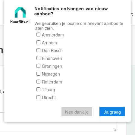
Notificaties ontvangen van nieuw
aanbod?
Home
Zoeken
Gratis Verhuren
Contact
We gebruiken je locatie om relevant aanbod te
laten zien.
Amsterdam
Arnhem
ulier Huurflits
Den Bosch
Eindhoven
Groningen
Nijmegen
Rotterdam
Tilburg
et de aanbieder of makelaar van de woning.
Utrecht
Nee dank je
Ja graag