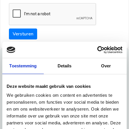
Versturen
Tips
Toestemming
Details
Over
Maak een goede indruk bij de verhuurder met deze tips:
Tip 1:
Deze website maakt gebruik van cookies
We gebruiken cookies om content en advertenties te
Schrijf een duidelijke introductie en geef de volgende
personaliseren, om functies voor social media te bieden
informatie mee:
en om ons websiteverkeer te analyseren. Ook delen we
informatie over uw gebruik van onze site met onze
Ben je student, werkachtig of werkzoekend
partners voor social media, adverteren en analyse. Deze
Wat je in je dagelijks leven doet