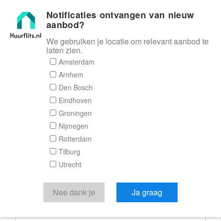
Notificaties ontvangen van nieuw
Huurflits
aanbod?
We gebruiken je locatie om relevant aanbod te
laten zien.
Reactieformulier
Amsterdam
Arnhem
Huurflits
Den Bosch
Eindhoven
Groningen
Nijmegen
Verstuur je bericht
Rotterdam
Tilburg
Door een bericht te sturen kom je in contact met de
Utrecht
aanbieder of makelaar van de woning.
Je reactie
Nee dank je
Ja graag