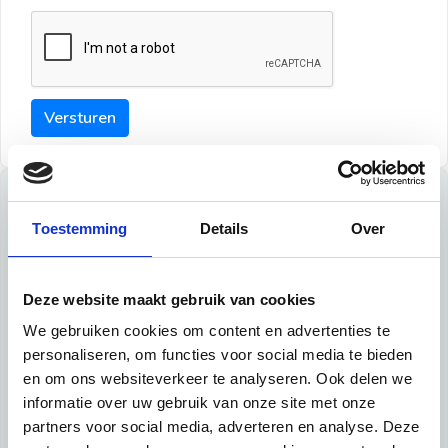
Versturen
Tips
Toestemming
Details
Over
Maak een goede indruk bij de verhuurder met deze tips:
Tip 1:
Deze website maakt gebruik van cookies
We gebruiken cookies om content en advertenties te
Schrijf een duidelijke introductie en geef de volgende
personaliseren, om functies voor social media te bieden
informatie mee:
en om ons websiteverkeer te analyseren. Ook delen we
informatie over uw gebruik van onze site met onze
Ben je student, werkachtig of werkzoekend
partners voor social media, adverteren en analyse. Deze
Wat je in je dagelijks leven doet