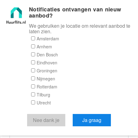
Notificaties ontvangen van nieuw
Huurflits
aanbod?
We gebruiken je locatie om relevant aanbod te
laten zien.
Reactieformulier
Amsterdam
Arnhem
Huurflits
Den Bosch
Eindhoven
Groningen
Nijmegen
Verstuur je bericht
Rotterdam
Tilburg
Door een bericht te sturen kom je in contact met de
Utrecht
aanbieder of makelaar van de woning.
Je reactie
Nee dank je
Ja graag