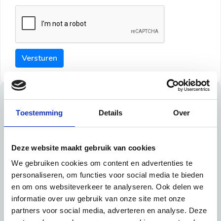
Versturen
Tips
Toestemming
Details
Over
Maak een goede indruk bij de verhuurder met deze tips:
Tip 1:
Deze website maakt gebruik van cookies
We gebruiken cookies om content en advertenties te
Schrijf een duidelijke introductie en geef de volgende
personaliseren, om functies voor social media te bieden
informatie mee:
en om ons websiteverkeer te analyseren. Ook delen we
informatie over uw gebruik van onze site met onze
Ben je student, werkachtig of werkzoekend
partners voor social media, adverteren en analyse. Deze
Wat je in je dagelijks leven doet