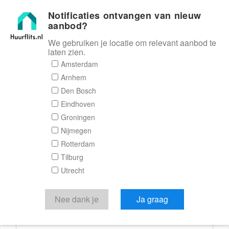
Notificaties ontvangen van nieuw
Huurflits
aanbod?
We gebruiken je locatie om relevant aanbod te
laten zien.
Reactieformulier
Amsterdam
Arnhem
Huurflits
Den Bosch
Eindhoven
Groningen
Nijmegen
Verstuur je bericht
Rotterdam
Tilburg
Door een bericht te sturen kom je in contact met de
Utrecht
aanbieder of makelaar van de woning.
Je reactie
Nee dank je
Ja graag