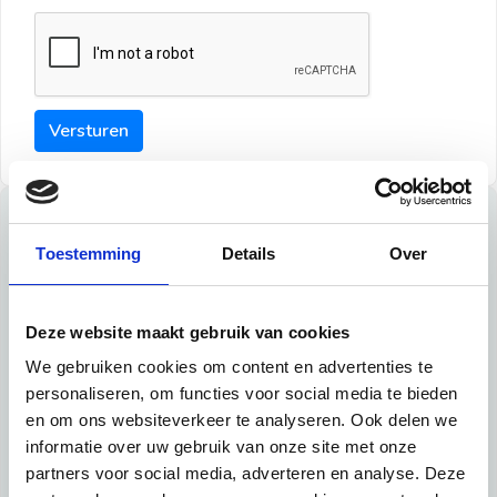
Versturen
Tips
Toestemming
Details
Over
Maak een goede indruk bij de verhuurder met deze tips:
Tip 1:
Deze website maakt gebruik van cookies
We gebruiken cookies om content en advertenties te
Schrijf een duidelijke introductie en geef de volgende
personaliseren, om functies voor social media te bieden
informatie mee:
en om ons websiteverkeer te analyseren. Ook delen we
informatie over uw gebruik van onze site met onze
Ben je student, werkachtig of werkzoekend
partners voor social media, adverteren en analyse. Deze
Wat je in je dagelijks leven doet