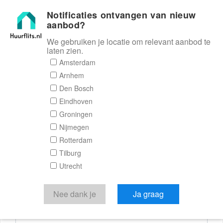
Notificaties ontvangen van nieuw
Huurflits
aanbod?
We gebruiken je locatie om relevant aanbod te
laten zien.
Reactieformulier
Amsterdam
Arnhem
Huurflits
Den Bosch
Eindhoven
Groningen
Nijmegen
Verstuur je bericht
Rotterdam
Tilburg
Door een bericht te sturen kom je in contact met de
Utrecht
aanbieder of makelaar van de woning.
Je reactie
Nee dank je
Ja graag