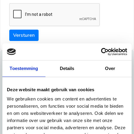
Versturen
Tips
Toestemming
Details
Over
Maak een goede indruk bij de verhuurder met deze tips:
Tip 1:
Deze website maakt gebruik van cookies
We gebruiken cookies om content en advertenties te
Schrijf een duidelijke introductie en geef de volgende
personaliseren, om functies voor social media te bieden
informatie mee:
en om ons websiteverkeer te analyseren. Ook delen we
informatie over uw gebruik van onze site met onze
Ben je student, werkachtig of werkzoekend
partners voor social media, adverteren en analyse. Deze
Wat je in je dagelijks leven doet