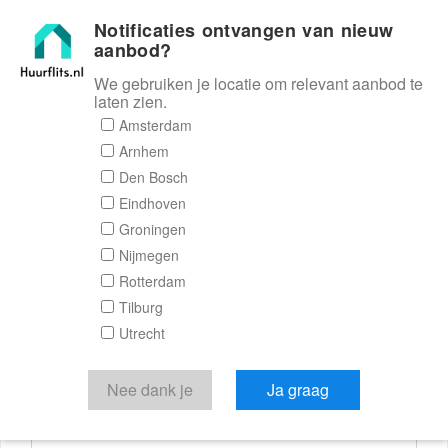
Notificaties ontvangen van nieuw
Huurflits
aanbod?
We gebruiken je locatie om relevant aanbod te
laten zien.
Reactieformulier
Amsterdam
Arnhem
Huurflits
Den Bosch
Eindhoven
Groningen
Nijmegen
Verstuur je bericht
Rotterdam
Tilburg
Door een bericht te sturen kom je in contact met de
Utrecht
aanbieder of makelaar van de woning.
Je reactie
Nee dank je
Ja graag