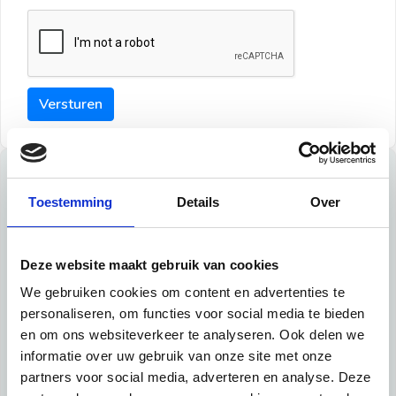
Versturen
Tips
Toestemming
Details
Over
Maak een goede indruk bij de verhuurder met deze tips:
Tip 1:
Deze website maakt gebruik van cookies
We gebruiken cookies om content en advertenties te
Schrijf een duidelijke introductie en geef de volgende
personaliseren, om functies voor social media te bieden
informatie mee:
en om ons websiteverkeer te analyseren. Ook delen we
informatie over uw gebruik van onze site met onze
Ben je student, werkachtig of werkzoekend
partners voor social media, adverteren en analyse. Deze
Wat je in je dagelijks leven doet