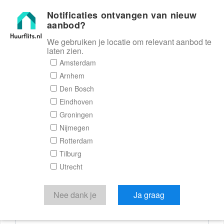
Notificaties ontvangen van nieuw
Huurflits
aanbod?
We gebruiken je locatie om relevant aanbod te
laten zien.
Reactieformulier
Amsterdam
Arnhem
Huurflits
Den Bosch
Eindhoven
Groningen
Nijmegen
Verstuur je bericht
Rotterdam
Tilburg
Door een bericht te sturen kom je in contact met de
Utrecht
aanbieder of makelaar van de woning.
Je reactie
Nee dank je
Ja graag