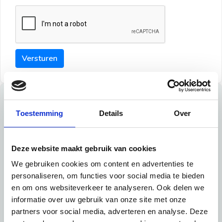
Versturen
Tips
Toestemming
Details
Over
Maak een goede indruk bij de verhuurder met deze tips:
Tip 1:
Deze website maakt gebruik van cookies
We gebruiken cookies om content en advertenties te
Schrijf een duidelijke introductie en geef de volgende
personaliseren, om functies voor social media te bieden
informatie mee:
en om ons websiteverkeer te analyseren. Ook delen we
informatie over uw gebruik van onze site met onze
Ben je student, werkachtig of werkzoekend
partners voor social media, adverteren en analyse. Deze
Wat je in je dagelijks leven doet