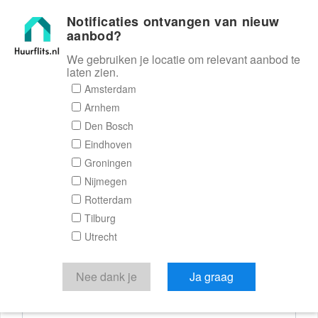
Notificaties ontvangen van nieuw
Huurflits
aanbod?
We gebruiken je locatie om relevant aanbod te
laten zien.
Reactieformulier
Amsterdam
Arnhem
Huurflits
Den Bosch
Eindhoven
Groningen
Nijmegen
Verstuur je bericht
Rotterdam
Tilburg
Door een bericht te sturen kom je in contact met de
Utrecht
aanbieder of makelaar van de woning.
Je reactie
Nee dank je
Ja graag