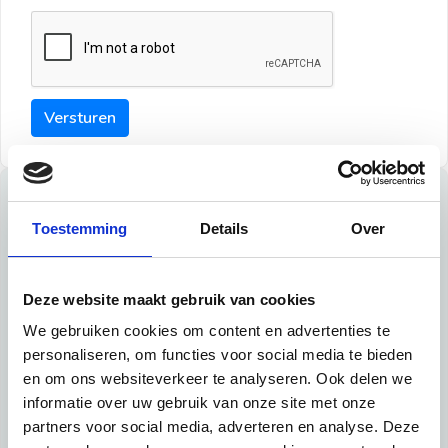
Versturen
Tips
Toestemming
Details
Over
Maak een goede indruk bij de verhuurder met deze tips:
Tip 1:
Deze website maakt gebruik van cookies
We gebruiken cookies om content en advertenties te
Schrijf een duidelijke introductie en geef de volgende
personaliseren, om functies voor social media te bieden
informatie mee:
en om ons websiteverkeer te analyseren. Ook delen we
informatie over uw gebruik van onze site met onze
Ben je student, werkachtig of werkzoekend
partners voor social media, adverteren en analyse. Deze
Wat je in je dagelijks leven doet