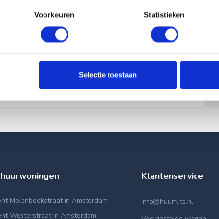
Voorkeuren
Statistieken
Selectie toestaan
 huurwoningen
Klantenservice
nt Molenbeekstraat in Amsterdam
info@huurflits.nl
nt Westerstraat in Amsterdam
Veelgestelde vragen