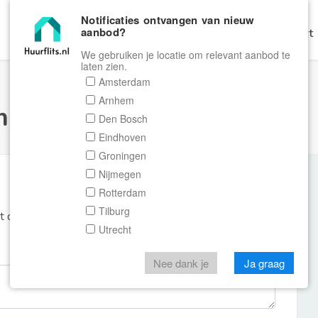
Notificaties ontvangen van nieuw
aanbod?
Home
Zoeken
Gratis Verhuren
Contact
We gebruiken je locatie om relevant aanbod te
laten zien.
Amsterdam
Arnhem
ulier Huurflits
Den Bosch
Eindhoven
Groningen
Nijmegen
Rotterdam
Tilburg
et de aanbieder of makelaar van de woning.
Utrecht
Nee dank je
Ja graag