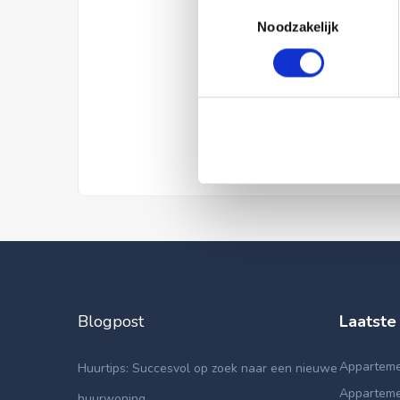
Toestemmingsselectie
Noodzakelijk
Blogpost
Laatste
Apparteme
Huurtips: Succesvol op zoek naar een nieuwe
Apparteme
huurwoning