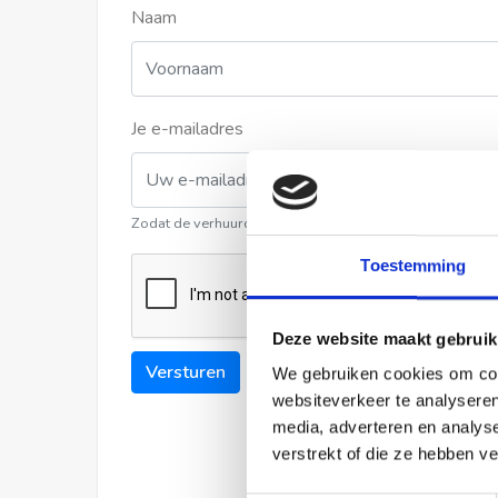
Naam
Je e-mailadres
Zodat de verhuurder contact met u kan opnemen
Toestemming
Deze website maakt gebruik
Versturen
We gebruiken cookies om cont
websiteverkeer te analyseren
media, adverteren en analys
verstrekt of die ze hebben v