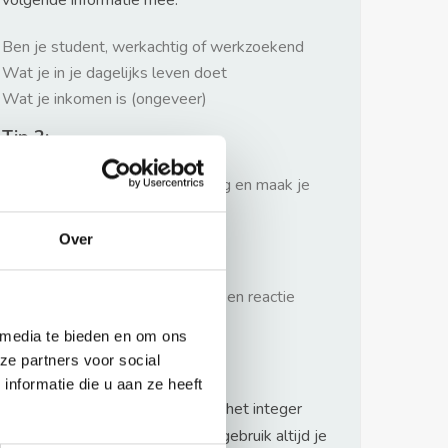
volgende informatie mee:
Ben je student, werkachtig of werkzoekend
Wat je in je dagelijks leven doet
Wat je inkomen is (ongeveer)
Tip 2:
Wees beleefd, niet te langdradig en maak je
verhaal kort
Over
Tip 3:
Wacht niet met reageren. Snel een reactie
sturen geeft je meer kans.
 media te bieden en om ons
Waarschuwing
ze partners voor social
nformatie die u aan ze heeft
Huurflits hecht veel waarde aan het integer
handelen van verhuurders maar gebruik altijd je