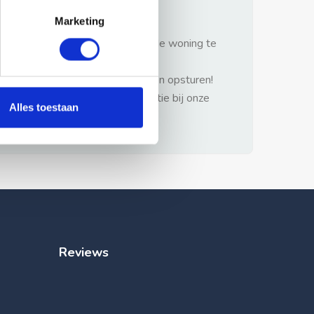
gezonde verstand.
Marketing
1: Nooit vooraf betalen zonder de woning te
hebben gezien.
2: Geen persoonlijke documenten opsturen!
3: Meld bij misbruik de advertentie bij onze
Alles toestaan
klantenservice.
Reviews