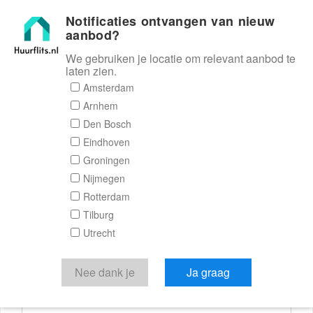
Notificaties ontvangen van nieuw
Huurflits
aanbod?
We gebruiken je locatie om relevant aanbod te
laten zien.
Reactieformulier
Amsterdam
Arnhem
Huurflits
Den Bosch
Eindhoven
Groningen
Nijmegen
Verstuur je bericht
Rotterdam
Tilburg
Door een bericht te sturen kom je in contact met de
Utrecht
aanbieder of makelaar van de woning.
Je reactie
Nee dank je
Ja graag