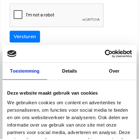
Versturen
Tips
Toestemming
Details
Over
Maak een goede indruk bij de verhuurder met deze tips:
Tip 1:
Deze website maakt gebruik van cookies
We gebruiken cookies om content en advertenties te
Schrijf een duidelijke introductie en geef de volgende
personaliseren, om functies voor social media te bieden
informatie mee:
en om ons websiteverkeer te analyseren. Ook delen we
informatie over uw gebruik van onze site met onze
Ben je student, werkachtig of werkzoekend
partners voor social media, adverteren en analyse. Deze
Wat je in je dagelijks leven doet