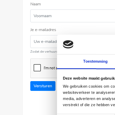
Naam
Je e-mailadres
Zodat de verhuurder contact met u kan opnemen
Toestemming
Deze website maakt gebruik
Versturen
We gebruiken cookies om cont
websiteverkeer te analyseren
media, adverteren en analys
verstrekt of die ze hebben v