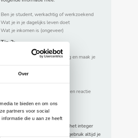
volgende informatie mee:
Ben je student, werkachtig of werkzoekend
Wat je in je dagelijks leven doet
Wat je inkomen is (ongeveer)
Tip 2:
Wees beleefd, niet te langdradig en maak je
verhaal kort
Over
Tip 3:
Wacht niet met reageren. Snel een reactie
sturen geeft je meer kans.
 media te bieden en om ons
Waarschuwing
ze partners voor social
nformatie die u aan ze heeft
Huurflits hecht veel waarde aan het integer
handelen van verhuurders maar gebruik altijd je