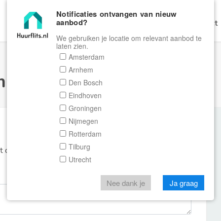
Notificaties ontvangen van nieuw
aanbod?
Home
Zoeken
Gratis Verhuren
Contact
We gebruiken je locatie om relevant aanbod te
laten zien.
Amsterdam
Arnhem
ulier Huurflits
Den Bosch
Eindhoven
Groningen
Nijmegen
Rotterdam
Tilburg
et de aanbieder of makelaar van de woning.
Utrecht
Nee dank je
Ja graag