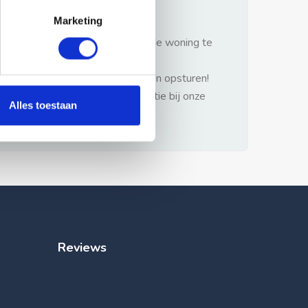
gezonde verstand.
Marketing
1: Nooit vooraf betalen zonder de woning te
hebben gezien.
2: Geen persoonlijke documenten opsturen!
3: Meld bij misbruik de advertentie bij onze
Alles toestaan
klantenservice.
Reviews