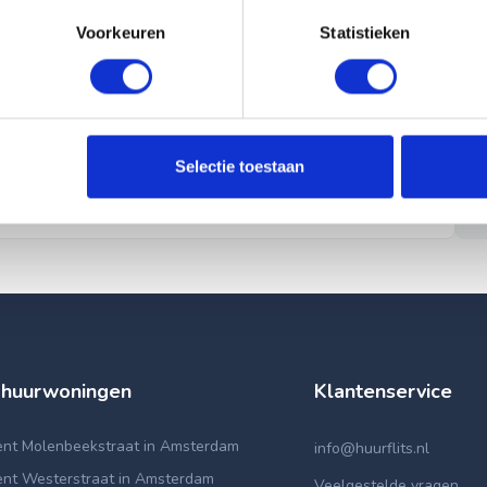
Voorkeuren
Statistieken
Selectie toestaan
 huurwoningen
Klantenservice
nt Molenbeekstraat in Amsterdam
info@huurflits.nl
nt Westerstraat in Amsterdam
Veelgestelde vragen