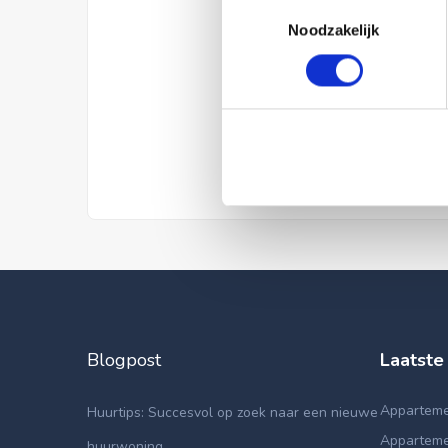
Toestemmingsselectie
Noodzakelijk
Blogpost
Laatste
Apparteme
Huurtips: Succesvol op zoek naar een nieuwe
Apparteme
huurwoning