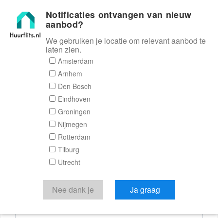
Notificaties ontvangen van nieuw
Huurflits
aanbod?
We gebruiken je locatie om relevant aanbod te
laten zien.
Reactieformulier
Amsterdam
Arnhem
Huurflits
Den Bosch
Eindhoven
Groningen
Nijmegen
Verstuur je bericht
Rotterdam
Tilburg
Door een bericht te sturen kom je in contact met de
Utrecht
aanbieder of makelaar van de woning.
Je reactie
Nee dank je
Ja graag