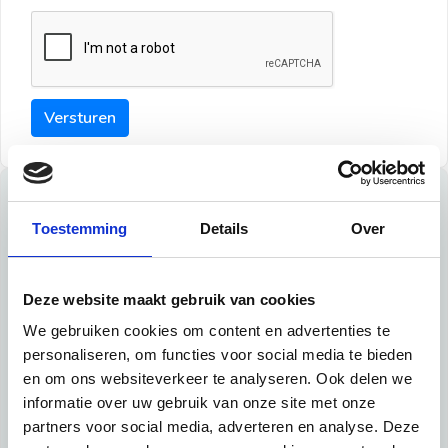
Versturen
Tips
Toestemming
Details
Over
Maak een goede indruk bij de verhuurder met deze tips:
Tip 1:
Deze website maakt gebruik van cookies
We gebruiken cookies om content en advertenties te
Schrijf een duidelijke introductie en geef de volgende
personaliseren, om functies voor social media te bieden
informatie mee:
en om ons websiteverkeer te analyseren. Ook delen we
informatie over uw gebruik van onze site met onze
Ben je student, werkachtig of werkzoekend
partners voor social media, adverteren en analyse. Deze
Wat je in je dagelijks leven doet