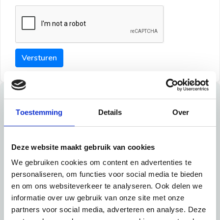
Versturen
Tips
Toestemming
Details
Over
Maak een goede indruk bij de verhuurder met deze tips:
Tip 1:
Deze website maakt gebruik van cookies
We gebruiken cookies om content en advertenties te
Schrijf een duidelijke introductie en geef de volgende
personaliseren, om functies voor social media te bieden
informatie mee:
en om ons websiteverkeer te analyseren. Ook delen we
informatie over uw gebruik van onze site met onze
Ben je student, werkachtig of werkzoekend
partners voor social media, adverteren en analyse. Deze
Wat je in je dagelijks leven doet