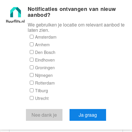
Notificaties ontvangen van nieuw
Huurflits
aanbod?
We gebruiken je locatie om relevant aanbod te
laten zien.
Reactieformulier
Amsterdam
Arnhem
Huurflits
Den Bosch
Eindhoven
Groningen
Nijmegen
Verstuur je bericht
Rotterdam
Tilburg
Door een bericht te sturen kom je in contact met de
Utrecht
aanbieder of makelaar van de woning.
Je reactie
Nee dank je
Ja graag