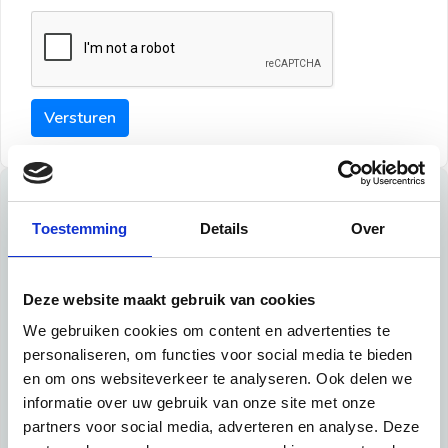
Versturen
Tips
Toestemming
Details
Over
Maak een goede indruk bij de verhuurder met deze tips:
Tip 1:
Deze website maakt gebruik van cookies
We gebruiken cookies om content en advertenties te
Schrijf een duidelijke introductie en geef de volgende
personaliseren, om functies voor social media te bieden
informatie mee:
en om ons websiteverkeer te analyseren. Ook delen we
informatie over uw gebruik van onze site met onze
Ben je student, werkachtig of werkzoekend
partners voor social media, adverteren en analyse. Deze
Wat je in je dagelijks leven doet