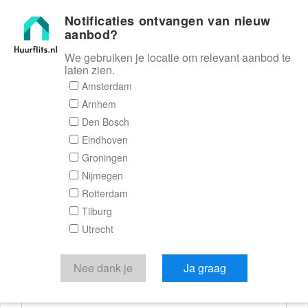
Notificaties ontvangen van nieuw
Huurflits
aanbod?
We gebruiken je locatie om relevant aanbod te
laten zien.
Reactieformulier
Amsterdam
Arnhem
Huurflits
Den Bosch
Eindhoven
Groningen
Nijmegen
Verstuur je bericht
Rotterdam
Tilburg
Door een bericht te sturen kom je in contact met de
Utrecht
aanbieder of makelaar van de woning.
Je reactie
Nee dank je
Ja graag