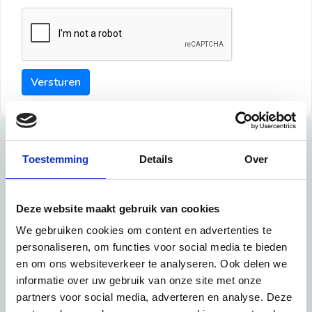
Versturen
Tips
Toestemming
Details
Over
Maak een goede indruk bij de verhuurder met deze tips:
Tip 1:
Deze website maakt gebruik van cookies
We gebruiken cookies om content en advertenties te
Schrijf een duidelijke introductie en geef de volgende
personaliseren, om functies voor social media te bieden
informatie mee:
en om ons websiteverkeer te analyseren. Ook delen we
informatie over uw gebruik van onze site met onze
Ben je student, werkachtig of werkzoekend
partners voor social media, adverteren en analyse. Deze
Wat je in je dagelijks leven doet