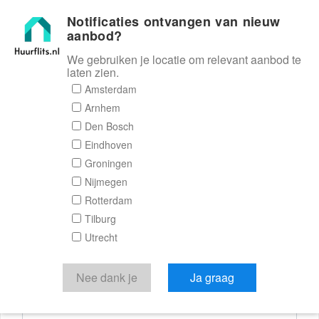
Notificaties ontvangen van nieuw
Huurflits
aanbod?
We gebruiken je locatie om relevant aanbod te
laten zien.
Reactieformulier
Amsterdam
Arnhem
Huurflits
Den Bosch
Eindhoven
Groningen
Nijmegen
Verstuur je bericht
Rotterdam
Tilburg
Door een bericht te sturen kom je in contact met de
Utrecht
aanbieder of makelaar van de woning.
Je reactie
Nee dank je
Ja graag