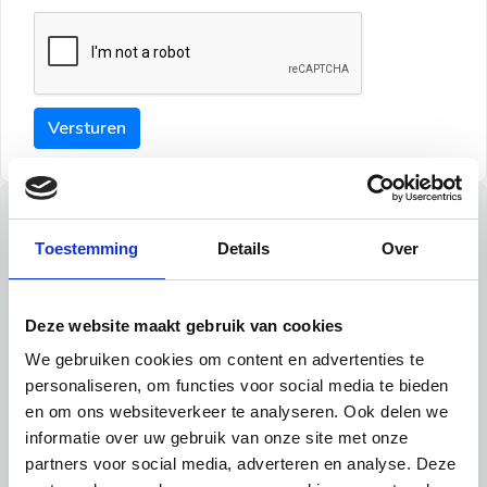
Versturen
Tips
Toestemming
Details
Over
Maak een goede indruk bij de verhuurder met deze tips:
Tip 1:
Deze website maakt gebruik van cookies
We gebruiken cookies om content en advertenties te
Schrijf een duidelijke introductie en geef de volgende
personaliseren, om functies voor social media te bieden
informatie mee:
en om ons websiteverkeer te analyseren. Ook delen we
informatie over uw gebruik van onze site met onze
Ben je student, werkachtig of werkzoekend
partners voor social media, adverteren en analyse. Deze
Wat je in je dagelijks leven doet