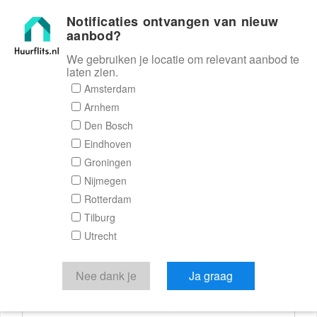
Notificaties ontvangen van nieuw
Huurflits
aanbod?
We gebruiken je locatie om relevant aanbod te
laten zien.
Reactieformulier
Amsterdam
Arnhem
Huurflits
Den Bosch
Eindhoven
Groningen
Nijmegen
Verstuur je bericht
Rotterdam
Tilburg
Door een bericht te sturen kom je in contact met de
Utrecht
aanbieder of makelaar van de woning.
Je reactie
Nee dank je
Ja graag