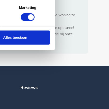
gezonde verstand.
Marketing
1: Nooit vooraf betalen zonder de woning te
hebben gezien.
2: Geen persoonlijke documenten opsturen!
3: Meld bij misbruik de advertentie bij onze
Alles toestaan
klantenservice.
Reviews