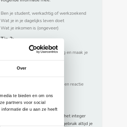
volgende informatie mee:
Ben je student, werkachtig of werkzoekend
Wat je in je dagelijks leven doet
Wat je inkomen is (ongeveer)
Tip 2:
Wees beleefd, niet te langdradig en maak je
verhaal kort
Over
Tip 3:
Wacht niet met reageren. Snel een reactie
sturen geeft je meer kans.
 media te bieden en om ons
Waarschuwing
ze partners voor social
nformatie die u aan ze heeft
Huurflits hecht veel waarde aan het integer
handelen van verhuurders maar gebruik altijd je