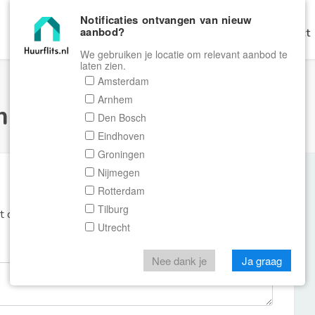
Notificaties ontvangen van nieuw
aanbod?
Home
Zoeken
Gratis Verhuren
Contact
We gebruiken je locatie om relevant aanbod te
laten zien.
Amsterdam
Arnhem
ulier Huurflits
Den Bosch
Eindhoven
Groningen
Nijmegen
Rotterdam
Tilburg
et de aanbieder of makelaar van de woning.
Utrecht
Nee dank je
Ja graag