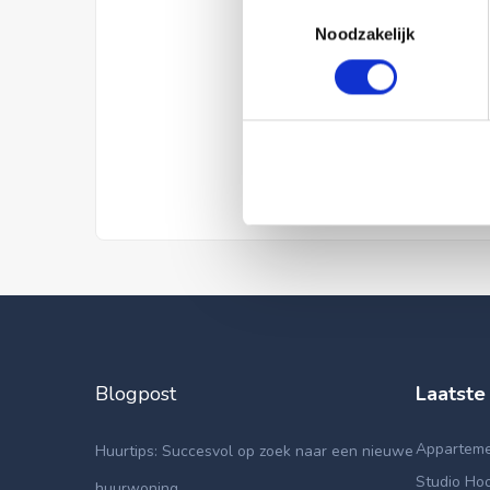
Toestemmingsselectie
Noodzakelijk
Blogpost
Laatste
Appartemen
Huurtips: Succesvol op zoek naar een nieuwe
Studio Hoo
huurwoning