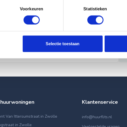
Voorkeuren
Statistieken
Selectie toestaan
 huurwoningen
Klantenservice
t Van Ittersumstraat in Zwolle
info@huurflits.nl
gstraat in Zwolle
Veelgestelde vragen