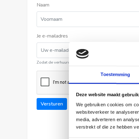
Naam
Je e-mailadres
Zodat de verhuurder contact met u kan opnemen
Toestemming
Deze website maakt gebruik
Versturen
We gebruiken cookies om cont
websiteverkeer te analyseren
media, adverteren en analys
verstrekt of die ze hebben v