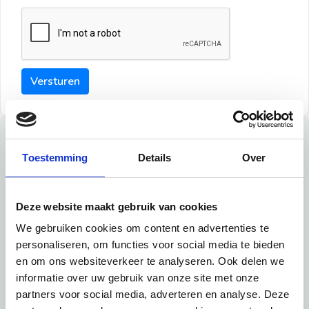
Versturen
Tips
Toestemming
Details
Over
Maak een goede indruk bij de verhuurder met deze tips:
Tip 1:
Deze website maakt gebruik van cookies
We gebruiken cookies om content en advertenties te
Schrijf een duidelijke introductie en geef de volgende
personaliseren, om functies voor social media te bieden
informatie mee:
en om ons websiteverkeer te analyseren. Ook delen we
informatie over uw gebruik van onze site met onze
Ben je student, werkachtig of werkzoekend
partners voor social media, adverteren en analyse. Deze
Wat je in je dagelijks leven doet