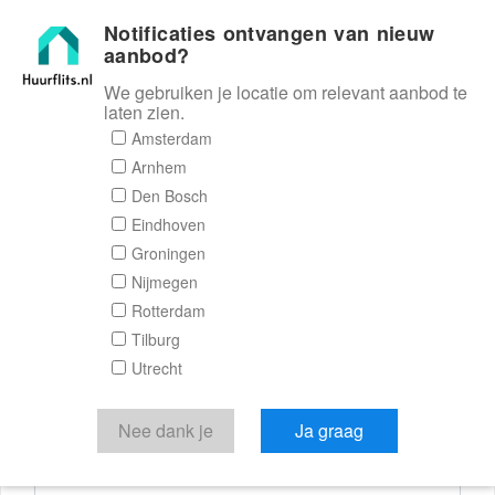
Notificaties ontvangen van nieuw
Huurflits
aanbod?
We gebruiken je locatie om relevant aanbod te
laten zien.
Reactieformulier
Amsterdam
Arnhem
Huurflits
Den Bosch
Eindhoven
Groningen
Nijmegen
Verstuur je bericht
Rotterdam
Tilburg
Door een bericht te sturen kom je in contact met de
Utrecht
aanbieder of makelaar van de woning.
Je reactie
Nee dank je
Ja graag