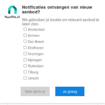
Notificaties ontvangen van nieuw
Huurflits
aanbod?
We gebruiken je locatie om relevant aanbod te
laten zien.
Reactieformulier
Amsterdam
Arnhem
Huurflits
Den Bosch
Eindhoven
Groningen
Nijmegen
Verstuur je bericht
Rotterdam
Tilburg
Door een bericht te sturen kom je in contact met de
Utrecht
aanbieder of makelaar van de woning.
Je reactie
Nee dank je
Ja graag