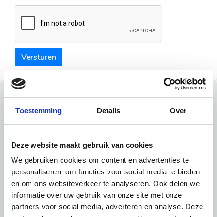
Versturen
Tips
Toestemming
Details
Over
Maak een goede indruk bij de verhuurder met deze tips:
Tip 1:
Deze website maakt gebruik van cookies
We gebruiken cookies om content en advertenties te
Schrijf een duidelijke introductie en geef de volgende
personaliseren, om functies voor social media te bieden
informatie mee:
en om ons websiteverkeer te analyseren. Ook delen we
informatie over uw gebruik van onze site met onze
Ben je student, werkachtig of werkzoekend
partners voor social media, adverteren en analyse. Deze
Wat je in je dagelijks leven doet