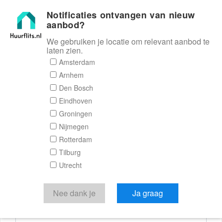
Notificaties ontvangen van nieuw
Huurflits
aanbod?
We gebruiken je locatie om relevant aanbod te
laten zien.
Reactieformulier
Amsterdam
Arnhem
Huurflits
Den Bosch
Eindhoven
Groningen
Nijmegen
Verstuur je bericht
Rotterdam
Tilburg
Door een bericht te sturen kom je in contact met de
Utrecht
aanbieder of makelaar van de woning.
Je reactie
Nee dank je
Ja graag