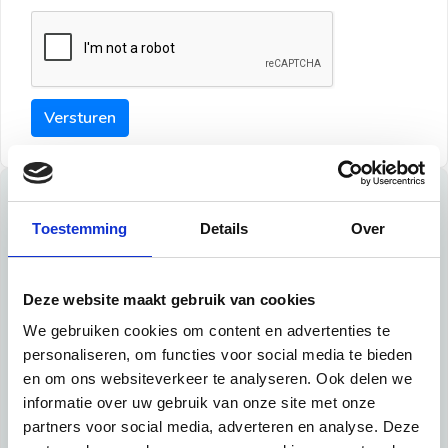
Versturen
Tips
Toestemming
Details
Over
Maak een goede indruk bij de verhuurder met deze tips:
Tip 1:
Deze website maakt gebruik van cookies
We gebruiken cookies om content en advertenties te
Schrijf een duidelijke introductie en geef de volgende
personaliseren, om functies voor social media te bieden
informatie mee:
en om ons websiteverkeer te analyseren. Ook delen we
informatie over uw gebruik van onze site met onze
Ben je student, werkachtig of werkzoekend
partners voor social media, adverteren en analyse. Deze
Wat je in je dagelijks leven doet