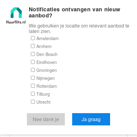
Notificaties ontvangen van nieuw
Huurflits
aanbod?
We gebruiken je locatie om relevant aanbod te
laten zien.
Reactieformulier
Amsterdam
Arnhem
Huurflits
Den Bosch
Eindhoven
Groningen
Nijmegen
Verstuur je bericht
Rotterdam
Tilburg
Door een bericht te sturen kom je in contact met de
Utrecht
aanbieder of makelaar van de woning.
Je reactie
Nee dank je
Ja graag