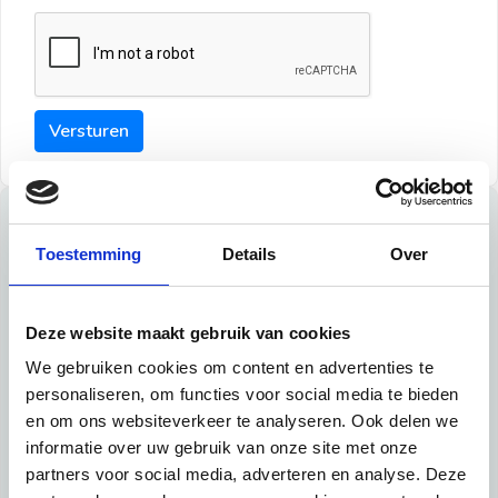
Versturen
Tips
Toestemming
Details
Over
Maak een goede indruk bij de verhuurder met deze tips:
Tip 1:
Deze website maakt gebruik van cookies
We gebruiken cookies om content en advertenties te
Schrijf een duidelijke introductie en geef de volgende
personaliseren, om functies voor social media te bieden
informatie mee:
en om ons websiteverkeer te analyseren. Ook delen we
informatie over uw gebruik van onze site met onze
Ben je student, werkachtig of werkzoekend
partners voor social media, adverteren en analyse. Deze
Wat je in je dagelijks leven doet