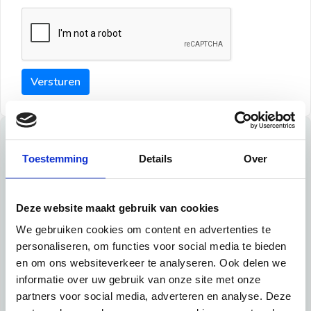
Versturen
Tips
Toestemming
Details
Over
Maak een goede indruk bij de verhuurder met deze tips:
Tip 1:
Deze website maakt gebruik van cookies
We gebruiken cookies om content en advertenties te
Schrijf een duidelijke introductie en geef de volgende
personaliseren, om functies voor social media te bieden
informatie mee:
en om ons websiteverkeer te analyseren. Ook delen we
informatie over uw gebruik van onze site met onze
Ben je student, werkachtig of werkzoekend
partners voor social media, adverteren en analyse. Deze
Wat je in je dagelijks leven doet