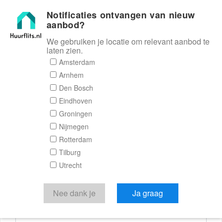
Notificaties ontvangen van nieuw
Huurflits
aanbod?
We gebruiken je locatie om relevant aanbod te
laten zien.
Reactieformulier
Amsterdam
Arnhem
Huurflits
Den Bosch
Eindhoven
Groningen
Nijmegen
Verstuur je bericht
Rotterdam
Tilburg
Door een bericht te sturen kom je in contact met de
Utrecht
aanbieder of makelaar van de woning.
Je reactie
Nee dank je
Ja graag