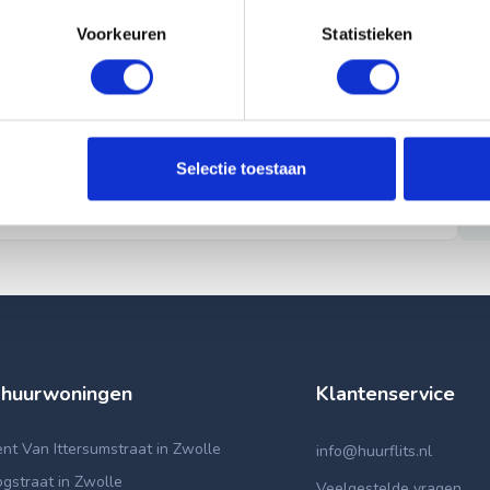
Voorkeuren
Statistieken
Selectie toestaan
 huurwoningen
Klantenservice
t Van Ittersumstraat in Zwolle
info@huurflits.nl
gstraat in Zwolle
Veelgestelde vragen