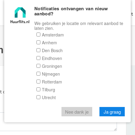
Notificaties ontvangen van nieuw
aanbod?
Home
Zoeken
Gratis Verhuren
Contact
We gebruiken je locatie om relevant aanbod te
laten zien.
Amsterdam
Arnhem
ulier Huurflits
Den Bosch
Eindhoven
Groningen
Nijmegen
Rotterdam
Tilburg
et de aanbieder of makelaar van de woning.
Utrecht
Nee dank je
Ja graag