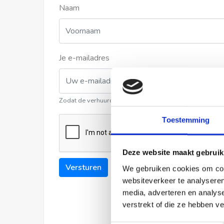
Naam
Je e-mailadres
Zodat de verhuurder contact met u kan opnemen
Toestemming
Deze website maakt gebruik
Versturen
We gebruiken cookies om cont
websiteverkeer te analyseren
media, adverteren en analys
verstrekt of die ze hebben v