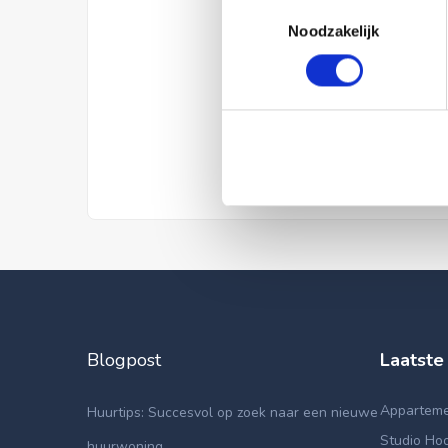
Toestemmingsselectie
Noodzakelijk
Blogpost
Laatste
Appartemen
Huurtips: Succesvol op zoek naar een nieuwe
Studio Hoo
huurwoning