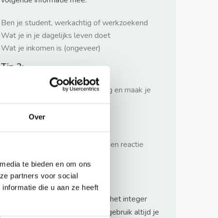
volgende informatie mee:
Ben je student, werkachtig of werkzoekend
Wat je in je dagelijks leven doet
Wat je inkomen is (ongeveer)
Tip 2:
Wees beleefd, niet te langdradig en maak je
verhaal kort
Over
Tip 3:
Wacht niet met reageren. Snel een reactie
sturen geeft je meer kans.
 media te bieden en om ons
Waarschuwing
ze partners voor social
nformatie die u aan ze heeft
Huurflits hecht veel waarde aan het integer
handelen van verhuurders maar gebruik altijd je