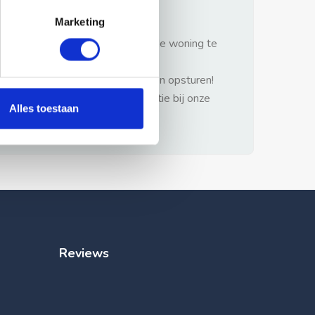
gezonde verstand.
Marketing
1: Nooit vooraf betalen zonder de woning te
hebben gezien.
2: Geen persoonlijke documenten opsturen!
3: Meld bij misbruik de advertentie bij onze
Alles toestaan
klantenservice.
Reviews