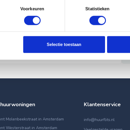
Voorkeuren
Statistieken
Selectie toestaan
 huurwoningen
Klantenservice
nt Molenbeekstraat in Amsterdam
info@huurflits.nl
nt Westerstraat in Amsterdam
Veelgestelde vragen