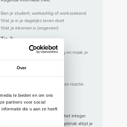
volgende informatie mee:
Ben je student, werkachtig of werkzoekend
Wat je in je dagelijks leven doet
Wat je inkomen is (ongeveer)
Tip 2:
Wees beleefd, niet te langdradig en maak je
verhaal kort
Over
Tip 3:
Wacht niet met reageren. Snel een reactie
sturen geeft je meer kans.
 media te bieden en om ons
Waarschuwing
ze partners voor social
nformatie die u aan ze heeft
Huurflits hecht veel waarde aan het integer
handelen van verhuurders maar gebruik altijd je