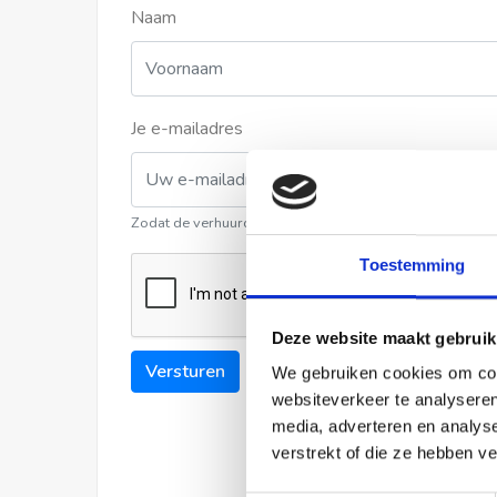
Naam
Je e-mailadres
Zodat de verhuurder contact met u kan opnemen
Toestemming
Deze website maakt gebruik
Versturen
We gebruiken cookies om cont
websiteverkeer te analyseren
media, adverteren en analys
verstrekt of die ze hebben v