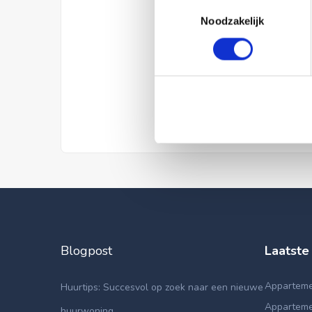
Toestemmingsselectie
Noodzakelijk
Blogpost
Laatste
Apparteme
Huurtips: Succesvol op zoek naar een nieuwe
Apparteme
huurwoning