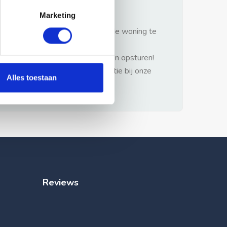
gezonde verstand.
Marketing
1: Nooit vooraf betalen zonder de woning te
hebben gezien.
2: Geen persoonlijke documenten opsturen!
3: Meld bij misbruik de advertentie bij onze
Alles toestaan
klantenservice.
Reviews