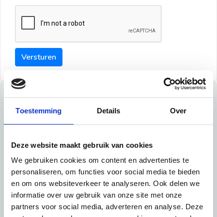
Versturen
Tips
Toestemming
Details
Over
Maak een goede indruk bij de verhuurder met deze tips:
Tip 1:
Deze website maakt gebruik van cookies
We gebruiken cookies om content en advertenties te
Schrijf een duidelijke introductie en geef de volgende
personaliseren, om functies voor social media te bieden
informatie mee:
en om ons websiteverkeer te analyseren. Ook delen we
informatie over uw gebruik van onze site met onze
Ben je student, werkachtig of werkzoekend
partners voor social media, adverteren en analyse. Deze
Wat je in je dagelijks leven doet