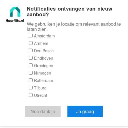
Notificaties ontvangen van nieuw
Huurflits
aanbod?
We gebruiken je locatie om relevant aanbod te
laten zien.
Reactieformulier
Amsterdam
Arnhem
Huurflits
Den Bosch
Eindhoven
Groningen
Nijmegen
Verstuur je bericht
Rotterdam
Tilburg
Door een bericht te sturen kom je in contact met de
Utrecht
aanbieder of makelaar van de woning.
Je reactie
Nee dank je
Ja graag