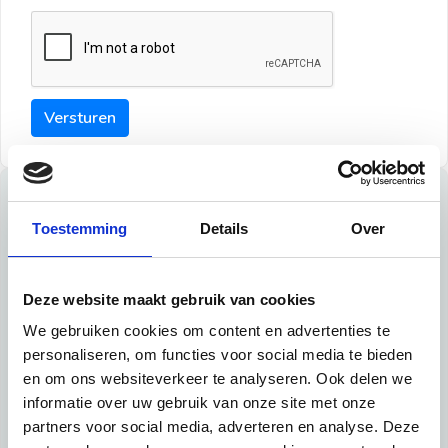
Versturen
Tips
Toestemming
Details
Over
Maak een goede indruk bij de verhuurder met deze tips:
Tip 1:
Deze website maakt gebruik van cookies
We gebruiken cookies om content en advertenties te
Schrijf een duidelijke introductie en geef de volgende
personaliseren, om functies voor social media te bieden
informatie mee:
en om ons websiteverkeer te analyseren. Ook delen we
informatie over uw gebruik van onze site met onze
Ben je student, werkachtig of werkzoekend
partners voor social media, adverteren en analyse. Deze
Wat je in je dagelijks leven doet