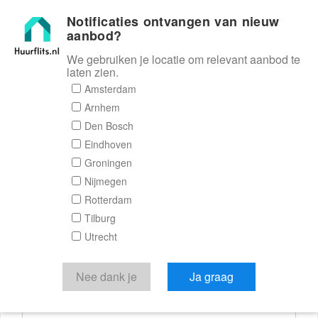
Notificaties ontvangen van nieuw
Huurflits
aanbod?
We gebruiken je locatie om relevant aanbod te
laten zien.
Reactieformulier
Amsterdam
Arnhem
Huurflits
Den Bosch
Eindhoven
Groningen
Nijmegen
Verstuur je bericht
Rotterdam
Tilburg
Door een bericht te sturen kom je in contact met de
Utrecht
aanbieder of makelaar van de woning.
Je reactie
Nee dank je
Ja graag